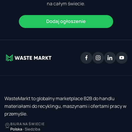
na całym świecie.
Dodaj ogłoszenie
WasteMarkt to globalny marketplace B2B do handlu
materiałami do recyklingu, maszynami i ofertami pracy w
przemyśle.
BIURA NA ŚWIECIE
Polska
·
Siedziba