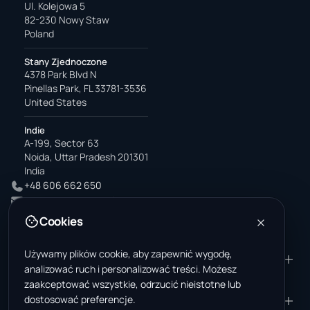
Ul. Kolejowa 5
82-230 Nowy Staw
Poland
Stany Zjednoczone
4378 Park Blvd N
Pinellas Park, FL 33781-3536
United States
Indie
A-199, Sector 63
Noida, Uttar Pradesh 201301
India
+48 606 662 650
support@wastemarkt.com
office@wastemarkt.com
Cookies
Używamy plików cookie, aby zapewnić wygodę,
PRODUKT
ZASOBY
analizować ruch i personalizować treści. Możesz
Marketplace
Akademia dostawcy
zaakceptować wszystkie, odrzucić nieistotne lub
dostosować preferencje.
Materiały — sprzedaż
Zaufanie i bezpieczeństwo
FIRMA
PRAWNE