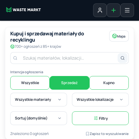
Dodaj ogłosz
Zaloguj się
Kupuj i sprzedawaj materiały do
Mapa
recyklingu
700+ ogłoszeń z 85+ krajów
Intencja ogłoszenia
Wszystkie
Sprzedaż
Kupno
Wszystkie materiały
Wszystkie lokalizacje
Sortuj (domyślnie)
Filtry
Znaleziono 0 ogłoszeń
Zapisz to wyszukiwanie