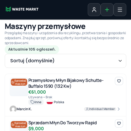
Dodaj ogłosz
Zaloguj się
Maszyny przemysłowe
Przeglądaj maszyny i urządzenia dla recyklingu, przetwarzania i gospodarki
odpadami. Znajduj sprzęt, porównuj oferty i kontaktuj się bezpośrednio ze
sprzedawcami.
Aktualnie 105 ogłoszeń.
Sortuj (domyślnie)
Przemysłowy Młyn Bijakowy Schutte-Buffalo 1590 (132 Kw)
Przemysłowy Młyn Bijakowy Schutte-
Sprzedaż
maszyn
Buffalo 1590 (132 Kw)
€61,000
Używana • Brak
Inne
Polska
Marcin K.
Individual Member
Sprzedam Młyn Do Tworzyw Rapid
Sprzedam Młyn Do Tworzyw Rapid
Sprzedaż
maszyn
$9,000