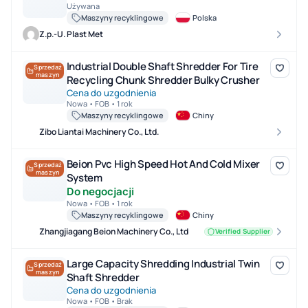
Używana
Maszyny recyklingowe
Polska
Z.p.-U. Plast Met
Industrial Double Shaft Shredder For Tire Recycling Chunk Shredd
Industrial Double Shaft Shredder For Tire
Sprzedaż
maszyn
Recycling Chunk Shredder Bulky Crusher
Cena do uzgodnienia
Nowa • FOB • 1 rok
Maszyny recyklingowe
Chiny
Zibo Liantai Machinery Co., Ltd.
Beion Pvc High Speed Hot And Cold Mixer System
Beion Pvc High Speed Hot And Cold Mixer
Sprzedaż
maszyn
System
Do negocjacji
Nowa • FOB • 1 rok
Maszyny recyklingowe
Chiny
Zhangjiagang Beion Machinery Co., Ltd
Verified Supplier
Large Capacity Shredding Industrial Twin Shaft Shredder
Large Capacity Shredding Industrial Twin
Sprzedaż
maszyn
Shaft Shredder
Cena do uzgodnienia
Nowa • FOB • Brak