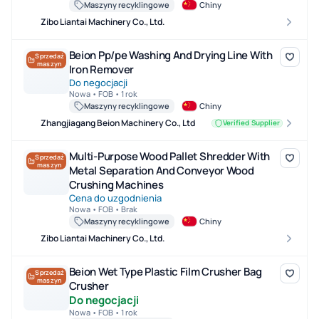
Maszyny recyklingowe
Chiny
Zibo Liantai Machinery Co., Ltd.
Beion Pp/pe Washing And Drying Line With Iron Remover
Beion Pp/pe Washing And Drying Line With
Sprzedaż
maszyn
Iron Remover
Do negocjacji
Nowa • FOB • 1 rok
Maszyny recyklingowe
Chiny
Zhangjiagang Beion Machinery Co., Ltd
Verified Supplier
Multi-Purpose Wood Pallet Shredder With Metal Separation And
Multi-Purpose Wood Pallet Shredder With
Sprzedaż
maszyn
Metal Separation And Conveyor Wood
Crushing Machines
Cena do uzgodnienia
Nowa • FOB • Brak
Maszyny recyklingowe
Chiny
Zibo Liantai Machinery Co., Ltd.
Beion Wet Type Plastic Film Crusher Bag Crusher
Beion Wet Type Plastic Film Crusher Bag
Sprzedaż
maszyn
Crusher
Do negocjacji
Nowa • FOB • 1 rok