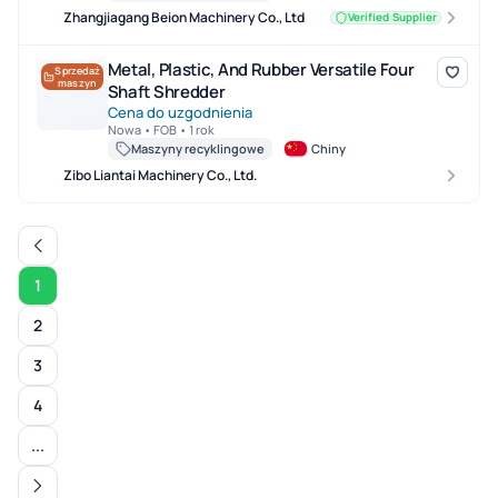
Zhangjiagang Beion Machinery Co., Ltd
Verified Supplier
Metal, Plastic, And Rubber Versatile Four Shaft Shredder
Metal, Plastic, And Rubber Versatile Four
Sprzedaż
maszyn
Shaft Shredder
Cena do uzgodnienia
Nowa • FOB • 1 rok
Maszyny recyklingowe
Chiny
Zibo Liantai Machinery Co., Ltd.
1
2
3
4
...