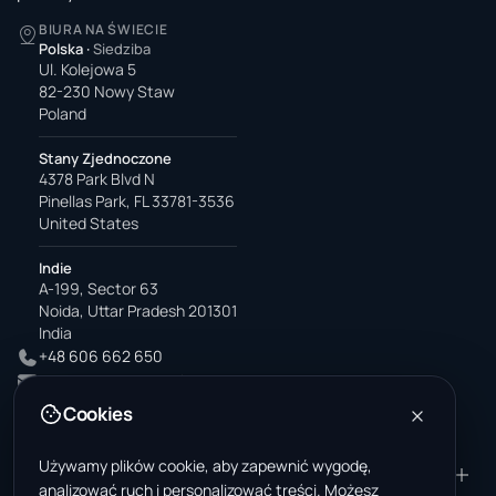
BIURA NA ŚWIECIE
Polska
·
Siedziba
Ul. Kolejowa 5
82-230 Nowy Staw
Poland
Stany Zjednoczone
4378 Park Blvd N
Pinellas Park, FL 33781-3536
United States
Indie
A-199, Sector 63
Noida, Uttar Pradesh 201301
India
+48 606 662 650
support@wastemarkt.com
office@wastemarkt.com
Cookies
Używamy plików cookie, aby zapewnić wygodę,
PRODUKT
ZASOBY
analizować ruch i personalizować treści. Możesz