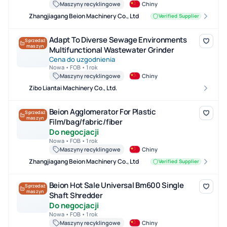
Maszyny recyklingowe
Chiny
Zhangjiagang Beion Machinery Co., Ltd
Verified Supplier
Adapt To Diverse Sewage Environments Multifunctional Wastewa
Adapt To Diverse Sewage Environments
Sprzedaż
maszyn
Multifunctional Wastewater Grinder
Cena do uzgodnienia
Nowa • FOB • 1 rok
Maszyny recyklingowe
Chiny
Zibo Liantai Machinery Co., Ltd.
Beion Agglomerator For Plastic Film/bag/fabric/fiber
Beion Agglomerator For Plastic
Sprzedaż
maszyn
Film/bag/fabric/fiber
Do negocjacji
Nowa • FOB • 1 rok
Maszyny recyklingowe
Chiny
Zhangjiagang Beion Machinery Co., Ltd
Verified Supplier
Beion Hot Sale Universal Bm600 Single Shaft Shredder
Beion Hot Sale Universal Bm600 Single
Sprzedaż
maszyn
Shaft Shredder
Do negocjacji
Nowa • FOB • 1 rok
Maszyny recyklingowe
Chiny