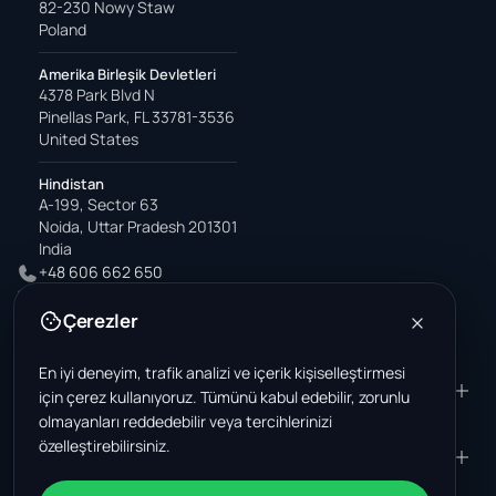
82-230 Nowy Staw
Poland
Amerika Birleşik Devletleri
4378 Park Blvd N
Pinellas Park, FL 33781-3536
United States
Hindistan
A-199, Sector 63
Noida, Uttar Pradesh 201301
India
+48 606 662 650
support@wastemarkt.com
Çerezler
office@wastemarkt.com
En iyi deneyim, trafik analizi ve içerik kişiselleştirmesi
ÜRÜN
RESOURCES
için çerez kullanıyoruz. Tümünü kabul edebilir, zorunlu
olmayanları reddedebilir veya tercihlerinizi
Pazar yeri
Supplier Academy
özelleştirebilirsiniz.
Malzemeler - satış
Trust & Safety
ŞIRKET
YASAL
Malzemeler - satın alma
Hakkımızda
Temas etmek
Şartlar ve Koşullar