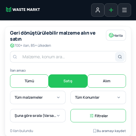
Liste ekle
Oturum aç
Geri dönüştürülebilir malzeme alın ve
Harita
satın
700+ ilan, 85+ ülkeden
İlan amacı
Tümü
Satış
Alım
Tüm malzemeler
Tüm Konumlar
Şuna göre sırala (Varsayılan)
Filtreler
0 ilan bulundu
Bu aramayı kaydet