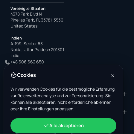
Vereinigte Staaten
4378 Park Blvd N
Pinellas Park, FL 33781-3536
United States
Indien
A-199, Sector 63
Noida, Uttar Pradesh 201301
India
+48 606 662 650
support@wastemarkt.com
Cookies
office@wastemarkt.com
Wir verwenden Cookies für die bestmögliche Erfahrung,
PRODUKT
RESOURCES
zur Reichweitenanalyse und zur Personalisierung. Sie
können alle akzeptieren, nicht erforderliche ablehnen
Marktplatz
Supplier Academy
oder Ihre Einstellungen anpassen.
Materialien — Verkauf
Trust & Safety
UNTERNEHMEN
RECHTLICHES
Materialien — Kauf
Über uns
Kontakt
AGB
KONTO
Alle akzeptieren
Jobs (USA)
Support
Schrottmarkt Mexiko
Datenschutz
Anmelden