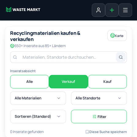
Inserat erste
Anmelden
Recyclingmaterialien kaufen &
Karte
verkaufen
650+ Inserate aus 85+ Ländern
Inseratsabsicht
Alle
Verkauf
Kauf
Alle Materialien
Alle Standorte
Sortieren (Standard)
Filter
0 Inserate gefunden
Diese Suche speichern