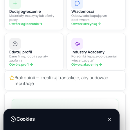
Dodaj ogłoszenie
Wiadomości
Materiały, maszyny lub oferty
Odpowiadaj kupującym i
pracy
dostawcom
Utwórz ogłoszenie
Otwórz skrzynkę
Edytuj profil
Industry Academy
Dane firmy, logo i sygnały
Poradniki: lepsze ogłoszenia i
zaufania
więcej zapytań
Otwórz profil
Otwórz akademię
Brak opinii — zrealizuj transakcje, aby budować
reputację
Opublikuj pierwsze ogłoszenie
Cookies
Dowiedz się, jak tworzyć ogłoszenia, które przyciągają
kupujących.