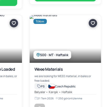
Alım
500 · MT · Haftalık
e Loaded
Weee Materials
e in bales, or
we are looking for WEEE material, in bales or
free loaded.
·
PS
Czech Republic
Balyalar • Karışık • Haftalık
nme
21 Tem 2026
·
250 görüntülenme