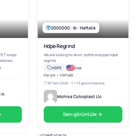
2000000 · lb · Haftalık
Hdpe Regrind
 PET lumps
We are looking for drum , bottle and pipe hdpe
aterials.
regrind.
·
c
HDPE
Usa
Karışık • Haftalık
30 Tem 2026
·
173 görüntülenme
.o.
Mohisa Colorplast Llc
İlanı görüntüle