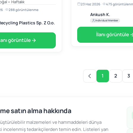
oğal • Haftalık
23 Haz 2026
·
475 görüntülen
6 147 4346 7646…
26
·
288 görüntülenme
Ankush K.
Individual Member
ecycling Plastics Sp. Z O.o.
İlanı görüntüle
İlanı görüntüle
1
2
3
me satın alma hakkında
üştürülebilir malzemeleri ve hammaddeleri dünya
i incelenmiş tedarikçilerden temin edin. Listeleri yan