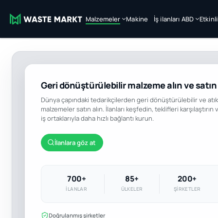
Malzemeler
Makine
İş ilanları ABD
Etkinl
Geri dönüştürülebilir malzeme alın ve satın
Dünya çapındaki tedarikçilerden geri dönüştürülebilir ve atık
malzemeler satın alın. İlanları keşfedin, teklifleri karşılaştırın 
iş ortaklarıyla daha hızlı bağlantı kurun.
İlanlara göz at
700+
85+
200+
İLANLAR
ÜLKELER
ŞIRKETLER
Doğrulanmış şirketler