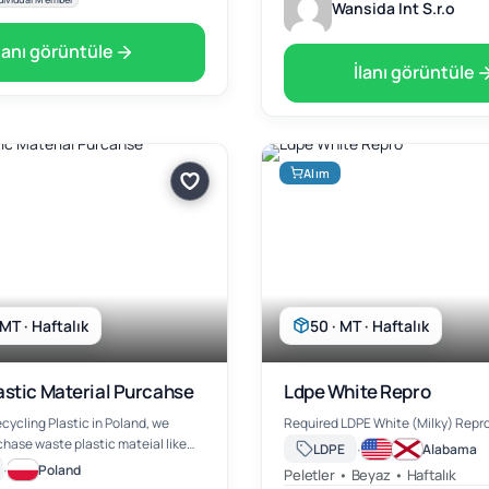
Wansida Int S.r.o
İlanı görüntüle
İlanı görüntüle
Alım
MT · Haftalık
50 · MT · Haftalık
astic Material Purcahse
Ldpe White Repro
cycling Plastic in Poland, we
Required LDPE White (Milky) Repr
chase waste plastic mateial like
·
LDPE
Alabama
PS,PMMA,POM,MPPO,,PPS,TPU,TV,LCD......if
·
Poland
Peletler • Beyaz • Haftalık
ase contact with me,