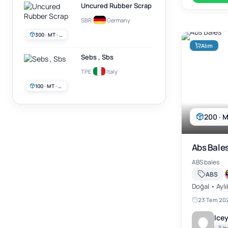
Uncured Rubber Scrap
SBR
·
Germany
300 · MT · Aylık
Alım
Sebs , Sbs
TPE
·
Italy
100 · MT · Aylık
200 · M
Abs Bale
ABS bales
·
ABS
Doğal • Aylı
23 Tem 20
Icey
In