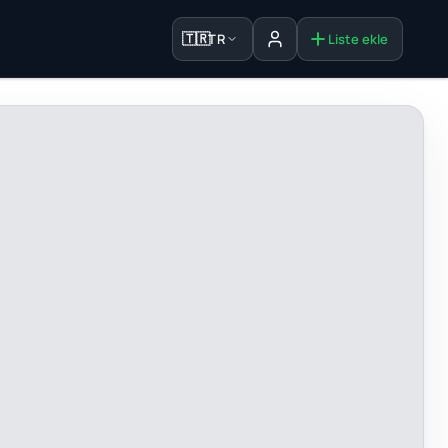
🇹🇷
TR
Liste ekle
Oturum aç