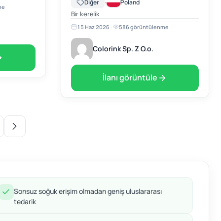
·
Diğer
Poland
me
specjalną ofertę skupu pustych kartridży do
Bir kerelik
drukarek. Oferujemy cenę: …
15 Haz 2026
·
586 görüntülenme
Colorink Sp. Z O.o.
İlanı görüntüle
Sonsuz soğuk erişim olmadan geniş uluslararası
tedarik