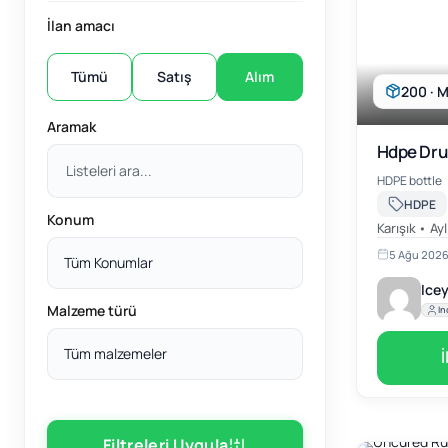
İlan amacı
Tümü
Satış
Alım
200 · M
Aramak
Hdpe Dr
HDPE bottle
HDPE
Konum
Karışık • Ayl
5 Ağu 202
Tüm Konumlar
Icey
Malzeme türü
In
Tüm malzemeler
Filtreleri Uygula