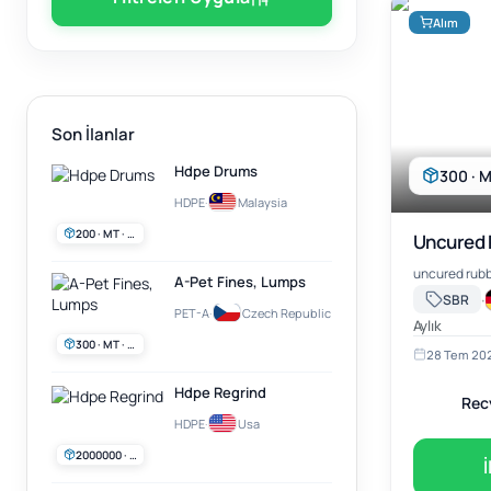
Alım
Son İlanlar
Hdpe Drums
300 · M
HDPE
·
Malaysia
200 · MT · Aylık
Uncured 
A-Pet Fines, Lumps
·
SBR
PET-A
·
Czech Republic
Aylık
300 · MT · Aylık
28 Tem 20
Hdpe Regrind
Rec
HDPE
·
Usa
2000000 · lb · Haftalık