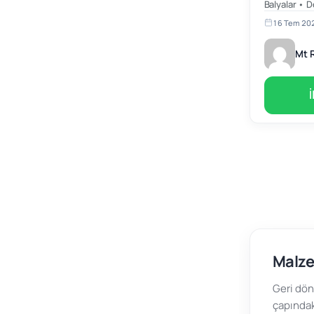
Balyalar • D
whatsApp:+8
16 Tem 20
Mt R
Malze
Geri dön
çapındak