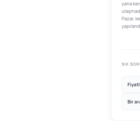
yana kar
ulaşmada
Pazar, ke
yapılandı
SIK SO
Fiyat
Bir a