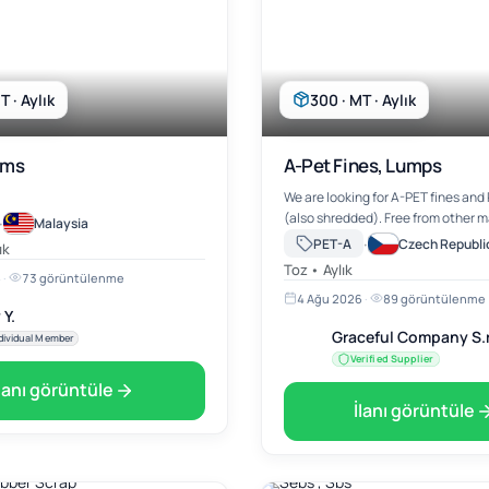
T · Aylık
300 · MT · Aylık
ums
A-Pet Fines, Lumps
We are looking for A-PET fines and
(also shredded). Free from other m
·
Malaysia
·
PET-A
Czech Republi
ık
Toz • Aylık
6
·
73 görüntülenme
4 Ağu 2026
·
89 görüntülenme
 Y.
Graceful Company S.r
dividual Member
Verified Supplier
İlanı görüntüle
İlanı görüntüle