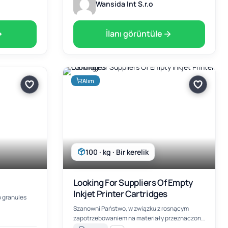
Wansida Int S.r.o
İlanı görüntüle
Alım
100 · kg · Bir kerelik
Looking For Suppliers Of Empty
Inkjet Printer Cartridges
o granules
Szanowni Państwo, w związku z rosnącym
zapotrzebowaniem na materiały przeznaczone
do regeneracji, przygotowaliśmy dla Państwa