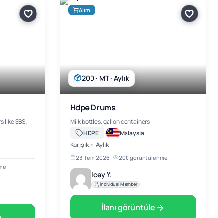
Alım
200 · MT · Aylık
Hdpe Drums
e SBS ,
Milk bottles, gallon containers
·
HDPE
Malaysia
Karışık • Aylık
23 Tem 2026
·
200 görüntülenme
nme
Icey Y.
Individual Member
İlanı görüntüle