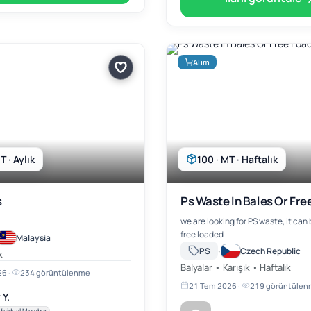
Alım
T · Aylık
100 · MT · Haftalık
s
Ps Waste In Bales Or Fre
we are looking for PS waste, it can b
free loaded
Malaysia
·
PS
Czech Republic
k
Balyalar • Karışık • Haftalık
26
·
234 görüntülenme
21 Tem 2026
·
219 görüntüle
 Y.
dividual Member