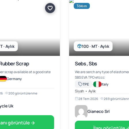
Alım
T · Aylık
100 · MT · Aylık
Rubber Scrap
Sebs , Sbs
uncured rubber scrap available at a good rate
We are serch any tyoe of elastomers lik
SBS EVA TPO etccc
Germany
·
TPE
Italy
Siyah • Aylık
26
·
200 görüntülenme
28 Tem 2026
·
269 görüntüle
ycle Uk
Gianeco Srl
İlanı görüntüle
İlanı görüntüle