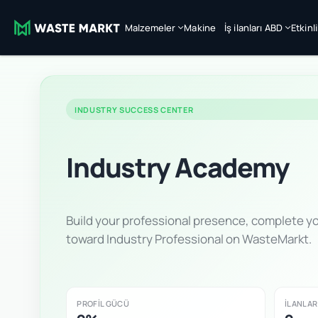
Malzemeler
Makine
İş ilanları ABD
Etkinl
INDUSTRY SUCCESS CENTER
Industry Academy
Build your professional presence, complete yo
toward Industry Professional on WasteMarkt.
PROFIL GÜCÜ
İLANLAR