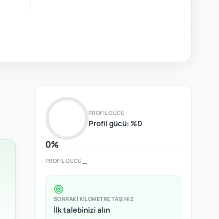
PROFIL GÜCÜ
Profil gücü: %0
0%
…
PROFIL GÜCÜ
SONRAKI KILOMETRE TAŞINIZ
İlk talebinizi alın