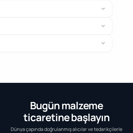
Bugün malzeme
ticaretine başlayın
Dünya çapında doğrulanmış alıcılar ve tedarikçilerle