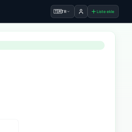
🇹🇷
TR
Liste ekle
Oturum aç