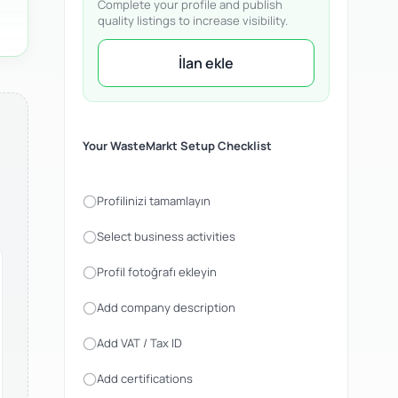
Complete your profile and publish
quality listings to increase visibility.
İlan ekle
Your WasteMarkt Setup Checklist
Profilinizi tamamlayın
Select business activities
Profil fotoğrafı ekleyin
Add company description
Add VAT / Tax ID
Add certifications