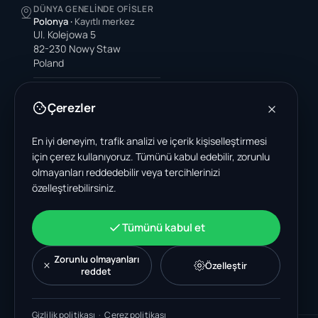
DÜNYA GENELINDE OFISLER
Polonya
·
Kayıtlı merkez
Ul. Kolejowa 5
82-230 Nowy Staw
Poland
Amerika Birleşik Devletleri
4378 Park Blvd N
Çerezler
Pinellas Park, FL 33781-3536
United States
En iyi deneyim, trafik analizi ve içerik kişiselleştirmesi
için çerez kullanıyoruz. Tümünü kabul edebilir, zorunlu
Hindistan
olmayanları reddedebilir veya tercihlerinizi
A-199, Sector 63
özelleştirebilirsiniz.
Noida, Uttar Pradesh 201301
India
+48 606 662 650
Tümünü kabul et
support@wastemarkt.com
office@wastemarkt.com
Zorunlu olmayanları
Özelleştir
reddet
Gizlilik politikası
·
Çerez politikası