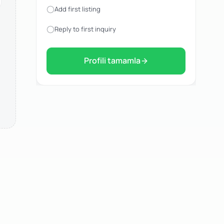
Add first listing
Reply to first inquiry
Profili tamamla