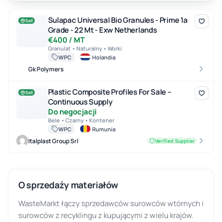
Sulapac Universal Bio Granules - Prime 1a Grade - 22 Mt - Exw Ne
Sulapac Universal Bio Granules - Prime 1a
Sell
Grade - 22 Mt - Exw Netherlands
€400 / MT
Granulat • Naturalny • Worki
WPC
Holandia
Gk Polymers
Plastic Composite Profiles For Sale – Continuous Supply
Plastic Composite Profiles For Sale –
Sell
Continuous Supply
Do negocjacji
Bele • Czarny • Kontener
WPC
Rumunia
Italplast Group Srl
Verified Supplier
O sprzedaży materiałów
WasteMarkt łączy sprzedawców surowców wtórnych i
surowców z recyklingu z kupującymi z wielu krajów.