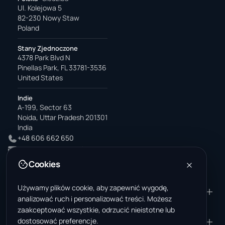
Ul. Kolejowa 5
82-230 Nowy Staw
Poland
Stany Zjednoczone
4378 Park Blvd N
Pinellas Park, FL 33781-3536
United States
Indie
A-199, Sector 63
Noida, Uttar Pradesh 201301
India
+48 606 662 650
support@wastemarkt.com
office@wastemarkt.com
Cookies
Używamy plików cookie, aby zapewnić wygodę,
PRODUKT
ZASOBY
analizować ruch i personalizować treści. Możesz
Marketplace
Akademia dostawcy
zaakceptować wszystkie, odrzucić nieistotne lub
dostosować preferencje.
Materiały — sprzedaż
Zaufanie i bezpieczeństwo
FIRMA
PRAWNE