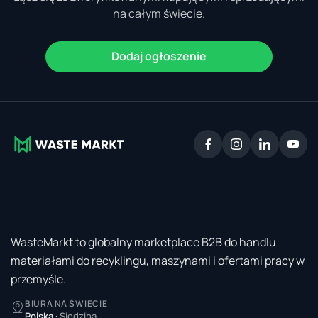
na całym świecie.
Dodaj ogłoszenie
WasteMarkt to globalny marketplace B2B do handlu
materiałami do recyklingu, maszynami i ofertami pracy w
przemyśle.
BIURA NA ŚWIECIE
Polska
·
Siedziba