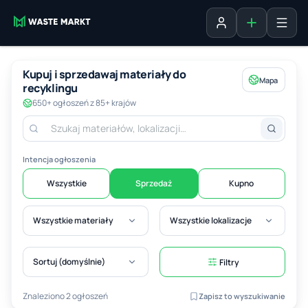
Dodaj ogłosz
Zaloguj się
Kupuj i sprzedawaj materiały do
Mapa
recyklingu
650+ ogłoszeń z 85+ krajów
Intencja ogłoszenia
Wszystkie
Sprzedaż
Kupno
Wszystkie materiały
Wszystkie lokalizacje
Sortuj (domyślnie)
Filtry
Znaleziono 2 ogłoszeń
Zapisz to wyszukiwanie