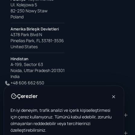
Ul. Kolejowa 5
82-230 Nowy Staw
Poland
Amerika Birleşik Devletleri
4378 Park Blvd N
Pinellas Park, FL 33781-3536
United States
Hindistan
A-199, Sector 63
Noida, Uttar Pradesh 201301
India
+48 606 662 650
support@wastemarkt.com
Çerezler
office@wastemarkt.com
En iyi deneyim, trafik analizi ve içerik kişiselleştirmesi
ÜRÜN
RESOURCES
için çerez kullanıyoruz. Tümünü kabul edebilir, zorunlu
olmayanları reddedebilir veya tercihlerinizi
Pazar yeri
Supplier Academy
özelleştirebilirsiniz.
Malzemeler - satış
Trust & Safety
ŞIRKET
YASAL