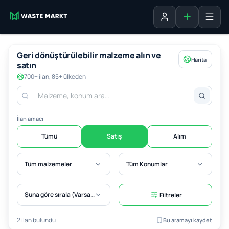
Liste ekle
Oturum aç
Geri dönüştürülebilir malzeme alın ve
Harita
satın
700+ ilan, 85+ ülkeden
İlan amacı
Tümü
Satış
Alım
Tüm malzemeler
Tüm Konumlar
Şuna göre sırala (Varsayılan)
Filtreler
2 ilan bulundu
Bu aramayı kaydet