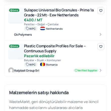
Sulapac Universal Bio Granules - Prime 1a Grade - 22 Mt - Exw Ne
Sulapac Universal Bio Granules - Prime 1a
Satış
Grade - 22 Mt - Exw Netherlands
€400 / MT
Peletler • Doğal • Çantalar
WPC
Netherlands
Gk Polymers
Plastic Composite Profiles For Sale – Continuous Supply
Plastic Composite Profiles For Sale –
Satış
Continuous Supply
Pazarlık edilebilir
Balyalar • Siyah • Konteyner
WPC
Romania
Italplast Group Srl
Verified Supplier
Malzemelerin satışı hakkında
WasteMarkt, geri dönüştürülebilir malzeme ve ikincil
hammadde satıcılarını uluslararası alıcılarla