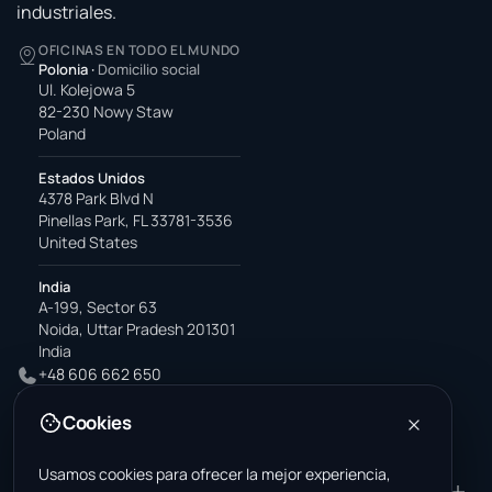
industriales.
OFICINAS EN TODO EL MUNDO
Polonia
·
Domicilio social
Ul. Kolejowa 5
82-230 Nowy Staw
Poland
Estados Unidos
4378 Park Blvd N
Pinellas Park, FL 33781-3536
United States
India
A-199, Sector 63
Noida, Uttar Pradesh 201301
India
+48 606 662 650
support@wastemarkt.com
Cookies
office@wastemarkt.com
Usamos cookies para ofrecer la mejor experiencia,
PRODUCTO
RESOURCES