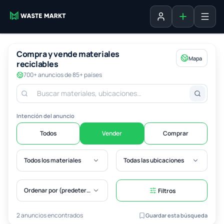
Agregar fich
Iniciar sesión
Compra y vende materiales
Mapa
reciclables
700+ anuncios de 85+ países
Intención del anuncio
Todos
Vender
Comprar
Todos los materiales
Todas las ubicaciones
Ordenar por (predeterminado)
Filtros
2 anuncios encontrados
Guardar esta búsqueda