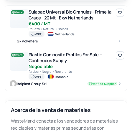
Sulapac Universal Bio Granules - Prime 1a Grade - 22 Mt - Exw Ne
Sulapac Universal Bio Granules - Prime 1a
Venta
Grade - 22 Mt - Exw Netherlands
€400 / MT
Pellets • Natural • Bolsas
WPC
Netherlands
Gk Polymers
Plastic Composite Profiles For Sale – Continuous Supply
Plastic Composite Profiles For Sale –
Venta
Continuous Supply
Negociable
fardos • Negro • Recipiente
WPC
Romania
Italplast Group Srl
Verified Supplier
Acerca de la venta de materiales
WasteMarkt conecta a los vendedores de materiales
reciclables y materias primas secundarias con