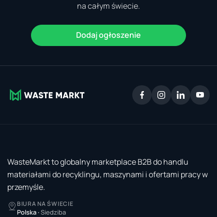
na całym świecie.
Dodaj ogłoszenie
WasteMarkt to globalny marketplace B2B do handlu
materiałami do recyklingu, maszynami i ofertami pracy w
przemyśle.
BIURA NA ŚWIECIE
Polska
·
Siedziba