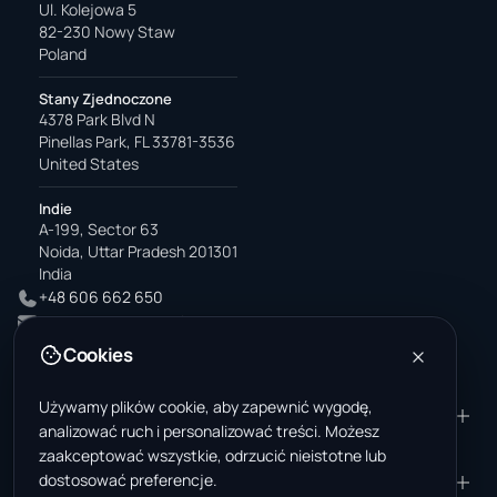
Ul. Kolejowa 5
82-230 Nowy Staw
Poland
Stany Zjednoczone
4378 Park Blvd N
Pinellas Park, FL 33781-3536
United States
Indie
A-199, Sector 63
Noida, Uttar Pradesh 201301
India
+48 606 662 650
support@wastemarkt.com
office@wastemarkt.com
Cookies
Używamy plików cookie, aby zapewnić wygodę,
PRODUKT
ZASOBY
analizować ruch i personalizować treści. Możesz
Marketplace
Akademia dostawcy
zaakceptować wszystkie, odrzucić nieistotne lub
dostosować preferencje.
Materiały — sprzedaż
Zaufanie i bezpieczeństwo
FIRMA
PRAWNE