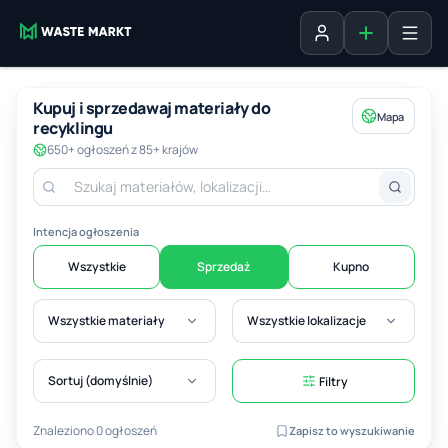
Dodaj ogłosz
Zaloguj się
Kupuj i sprzedawaj materiały do
Mapa
recyklingu
650+ ogłoszeń z 85+ krajów
Intencja ogłoszenia
Wszystkie
Sprzedaż
Kupno
Wszystkie materiały
Wszystkie lokalizacje
Sortuj (domyślnie)
Filtry
Znaleziono 0 ogłoszeń
Zapisz to wyszukiwanie