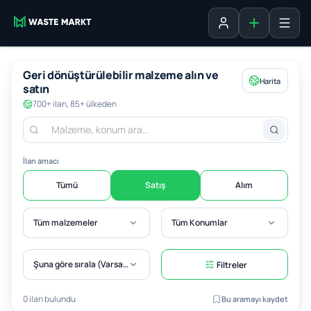
Liste ekle
Oturum aç
Geri dönüştürülebilir malzeme alın ve
Harita
satın
700+ ilan, 85+ ülkeden
İlan amacı
Tümü
Satış
Alım
Tüm malzemeler
Tüm Konumlar
Şuna göre sırala (Varsayılan)
Filtreler
0 ilan bulundu
Bu aramayı kaydet