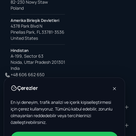
82-230 Nowy Staw
Poland
Amerika Birleşik Devletleri
4378 Park Blvd N
Pinellas Park, FL 33781-3536
United States
Hindistan
A-199, Sector 63
Noida, Uttar Pradesh 201301
India
+48 606 662 650
support@wastemarkt.com
Çerezler
office@wastemarkt.com
En iyi deneyim, trafik analizi ve içerik kişiselleştirmesi
ÜRÜN
RESOURCES
için çerez kullanıyoruz. Tümünü kabul edebilir, zorunlu
olmayanları reddedebilir veya tercihlerinizi
Pazar yeri
Supplier Academy
özelleştirebilirsiniz.
Malzemeler - satış
Trust & Safety
ŞIRKET
YASAL
Malzemeler - satın alma
Hakkımızda
Temas etmek
Şartlar ve Koşullar