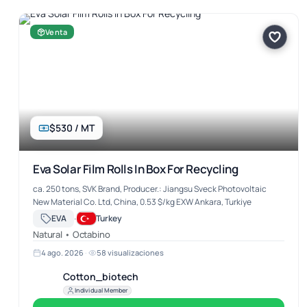
Venta
$530 / MT
Eva Solar Film Rolls In Box For Recycling
ca. 250 tons, SVK Brand, Producer.: Jiangsu Sveck Photovoltaic
New Material Co. Ltd, China, 0.53 $/kg EXW Ankara, Turkiye
·
EVA
Turkey
Natural • Octabino
4 ago. 2026
·
58 visualizaciones
Cotton_biotech
Individual Member