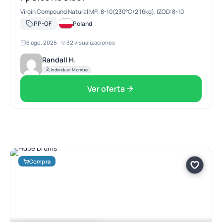
Virgin Compound Natural MFl:8-10(230°C/2.16kg), IZOD:8-10
·
PP-GF
Poland
6 ago. 2026
·
32 visualizaciones
Randall H.
Individual Member
Ver oferta
Compra