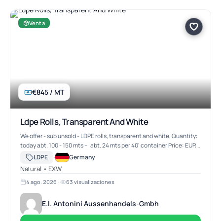
Venta
€845 / MT
Ldpe Rolls, Transparent And White
We offer - sub unsold - LDPE rolls, transparent and white, Quantity:
today abt. 100 - 150 mts -- abt. 24 mts per 40' container Price: EURO
845,--/mt ex works
·
LDPE
Germany
Natural • EXW
4 ago. 2026
·
63 visualizaciones
E.l. Antonini Aussenhandels-Gmbh