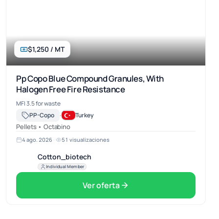
$1,250 / MT
Pp Copo Blue Compound Granules, With
Halogen Free Fire Resistance
MFI 3.5 for waste
·
PP-Copo
Turkey
Pellets • Octabino
4 ago. 2026
·
51 visualizaciones
Cotton_biotech
Individual Member
Ver oferta