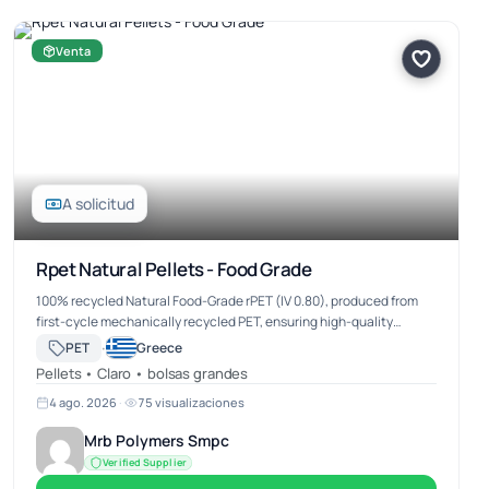
Venta
A solicitud
Rpet Natural Pellets - Food Grade
100% recycled Natural Food-Grade rPET (IV 0.80), produced from
first-cycle mechanically recycled PET, ensuring high-quality
recycled material suitable for food-contact applications. Origin:
·
PET
Greece
Turkey, o…
Pellets • Claro • bolsas grandes
4 ago. 2026
·
75 visualizaciones
Mrb Polymers Smpc
Verified Supplier