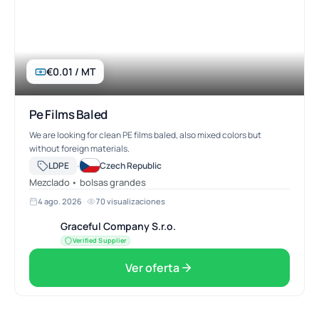
€0.01 / MT
Pe Films Baled
We are looking for clean PE films baled, also mixed colors but
without foreign materials.
·
LDPE
Czech Republic
Mezclado • bolsas grandes
4 ago. 2026
·
70 visualizaciones
Graceful Company S.r.o.
Verified Supplier
Ver oferta