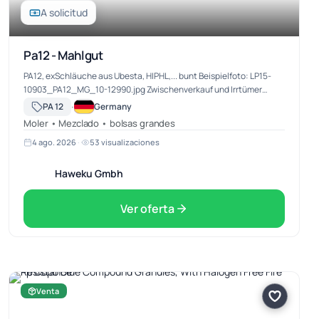
A solicitud
Pa12 - Mahlgut
PA12, exSchläuche aus Ubesta, HIPHL,... bunt Beispielfoto: LP15-
10903_PA12_MG_10-12990.jpg Zwischenverkauf und Irrtümer
immer vorbehalten. Preis / Menge: VB KG EXW-Neulehe, sofern
·
PA 12
Germany
nicht in der Me…
Moler • Mezclado • bolsas grandes
4 ago. 2026
·
53 visualizaciones
Haweku Gmbh
Ver oferta
Venta