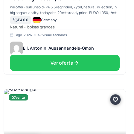
We offer - sub unsold- PA 6.6 regrinded, Zytel, natural, in jection, in
big bags quantity: today abt. 20 mts ready price: EURO 1.050,--/mt
ex works North Germany negotiable
·
PA 6.6
Germany
Natural • bolsas grandes
5 ago. 2026
·
47 visualizaciones
E.l. Antonini Aussenhandels-Gmbh
Ver oferta
Venta