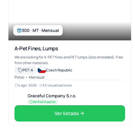
300 · MT · Mensual
A-Pet Fines, Lumps
We are looking for A-PET fines and PET lumps (also shredded). Free
from other materials.
·
PET-A
Czech Republic
Polvo • Mensual
4 ago. 2026
·
53 visualizaciones
Graceful Company S.r.o.
Verified Supplier
Ver listado