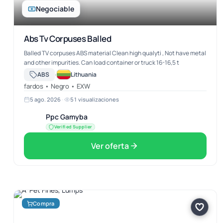
Negociable
Abs Tv Corpuses Balled
Balled TV corpuses ABS material Clean high qualyti , Not have metal
and other impurities. Can load container or truck 16-16,5 t
·
ABS
Lithuania
fardos • Negro • EXW
5 ago. 2026
·
51 visualizaciones
Ppc Gamyba
Verified Supplier
Ver oferta
Compra