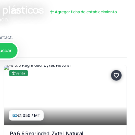
 plásticos
🇪🇸
ES
Agregar ficha de establecimiento
Iniciar sesión
ndo
contact.
uscar
Venta
€1,050 / MT
Pa 6.6 Regrinded, Zytel, Natural