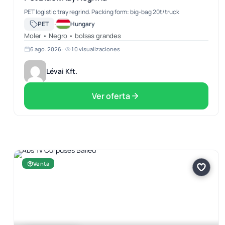
PET logistic tray regrind. Packing form: big-bag 20t/truck
·
PET
Hungary
Moler • Negro • bolsas grandes
6 ago. 2026
·
10 visualizaciones
Lévai Kft.
Ver oferta
Venta