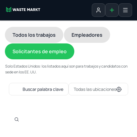
Agregar fich
Iniciar sesión
Todos los trabajos
Empleadores
Solicitantes de empleo
Solo Estados Unidos: los listados aquí son para trabajos y candidatos con
sede en los EE. UU.