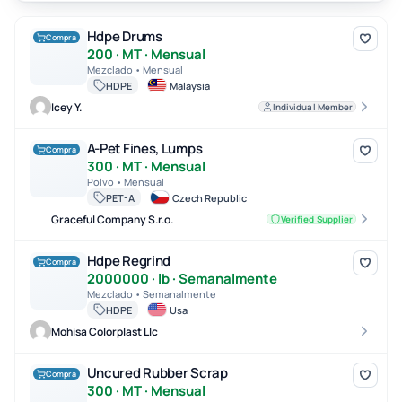
Hdpe Drums
Hdpe Drums
Compra
200 · MT · Mensual
Mezclado • Mensual
HDPE
Malaysia
Icey Y.
Individual Member
A-Pet Fines, Lumps
A-Pet Fines, Lumps
Compra
300 · MT · Mensual
Polvo • Mensual
PET-A
Czech Republic
Graceful Company S.r.o.
Verified Supplier
Hdpe Regrind
Hdpe Regrind
Compra
2000000 · lb · Semanalmente
Mezclado • Semanalmente
HDPE
Usa
Mohisa Colorplast Llc
Uncured Rubber Scrap
Uncured Rubber Scrap
Compra
300 · MT · Mensual