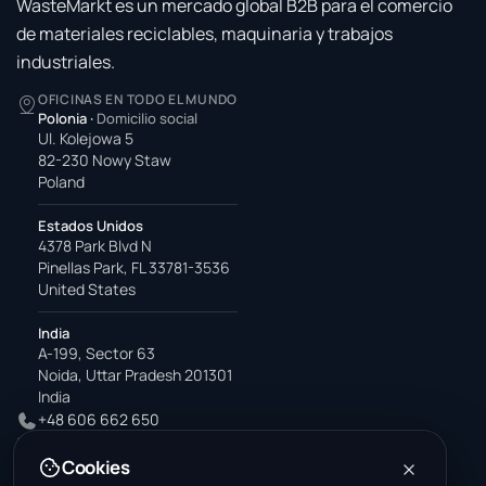
WasteMarkt es un mercado global B2B para el comercio
de materiales reciclables, maquinaria y trabajos
industriales.
OFICINAS EN TODO EL MUNDO
Polonia
·
Domicilio social
Ul. Kolejowa 5
82-230 Nowy Staw
Poland
Estados Unidos
4378 Park Blvd N
Pinellas Park, FL 33781-3536
United States
India
A-199, Sector 63
Noida, Uttar Pradesh 201301
India
+48 606 662 650
support@wastemarkt.com
Cookies
office@wastemarkt.com