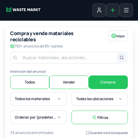
Agregar fich
Iniciar sesión
Compra y vende materiales
Mapa
reciclables
700+ anuncios de 85+ países
Intención del anuncio
Todos
Vender
Comprar
Todos los materiales
Todas las ubicaciones
Ordenar por (predeterminado)
Filtros
33 anuncios encontrados
Guardar esta búsqueda