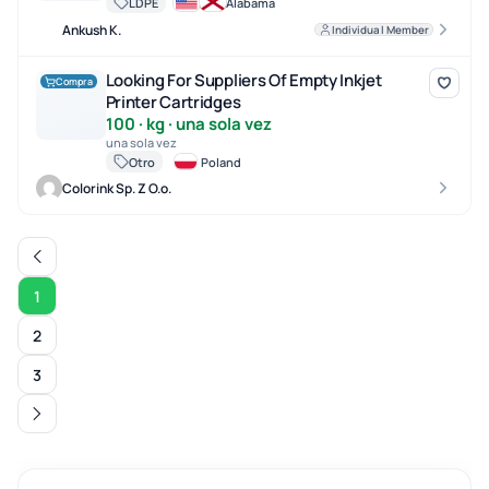
LDPE
Alabama
Ankush K.
Individual Member
Looking For Suppliers Of Empty Inkjet Printer Cartridges
Looking For Suppliers Of Empty Inkjet
Compra
Printer Cartridges
100 · kg · una sola vez
una sola vez
Otro
Poland
Colorink Sp. Z O.o.
1
2
3