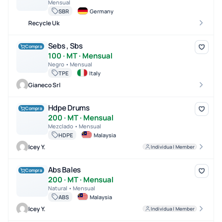
Mensual
SBR
Germany
Recycle Uk
Sebs , Sbs
Sebs , Sbs
Compra
100 · MT · Mensual
Negro • Mensual
TPE
Italy
Gianeco Srl
Hdpe Drums
Hdpe Drums
Compra
200 · MT · Mensual
Mezclado • Mensual
HDPE
Malaysia
Icey Y.
Individual Member
Abs Bales
Abs Bales
Compra
200 · MT · Mensual
Natural • Mensual
ABS
Malaysia
Icey Y.
Individual Member