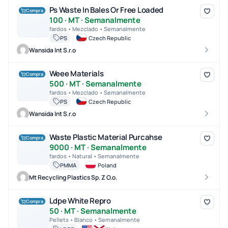
Ps Waste In Bales Or Free Loaded
Ps Waste In Bales Or Free Loaded
Compra
100 · MT · Semanalmente
fardos • Mezclado • Semanalmente
PS
Czech Republic
Wansida Int S.r.o
Weee Materials
Weee Materials
Compra
500 · MT · Semanalmente
fardos • Mezclado • Semanalmente
PS
Czech Republic
Wansida Int S.r.o
Waste Plastic Material Purcahse
Waste Plastic Material Purcahse
Compra
9000 · MT · Semanalmente
fardos • Natural • Semanalmente
PMMA
Poland
Mt Recycling Plastics Sp. Z O.o.
Ldpe White Repro
Ldpe White Repro
Compra
50 · MT · Semanalmente
Pellets • Blanco • Semanalmente