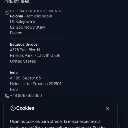
industriales.
OFICINAS EN TODO EL MUNDO
Polonia
·
Domicilio social
Ul. Kolejowa 5
82-230 Nowy Staw
Poland
Estados Unidos
4378 Park Blvd N
Pinellas Park, FL 33781-3536
United States
India
A-199, Sector 63
Noida, Uttar Pradesh 201301
India
+48 606 662 650
support@wastemarkt.com
Cookies
office@wastemarkt.com
Usamos cookies para ofrecer la mejor experiencia,
PRODUCTO
RESOURCES
analizar el tráfico y personalizar el contenido. Puedes