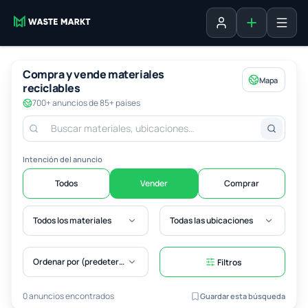
Agregar fich
Iniciar sesión
Compra y vende materiales
Mapa
reciclables
700+ anuncios de 85+ países
Intención del anuncio
Todos
Vender
Comprar
Todos los materiales
Todas las ubicaciones
Ordenar por (predeterminado)
Filtros
0 anuncios encontrados
Guardar esta búsqueda