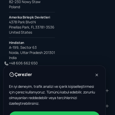
82-230 Nowy Staw
Poland
Amerika Birleşik Devletleri
4378 Park Blvd N
Pinellas Park, FL 33781-3536
United States
Hindistan
A-199, Sector 63
Noida, Uttar Pradesh 201301
India
+48 606 662 650
support@wastemarkt.com
Çerezler
office@wastemarkt.com
En iyi deneyim, trafik analizi ve içerik kişiselleştirmesi
ÜRÜN
RESOURCES
için çerez kullanıyoruz. Tümünü kabul edebilir, zorunlu
olmayanları reddedebilir veya tercihlerinizi
Pazar yeri
Supplier Academy
özelleştirebilirsiniz.
Malzemeler - satış
Trust & Safety
ŞIRKET
YASAL
Malzemeler - satın alma
Hakkımızda
Temas etmek
Şartlar ve Koşullar