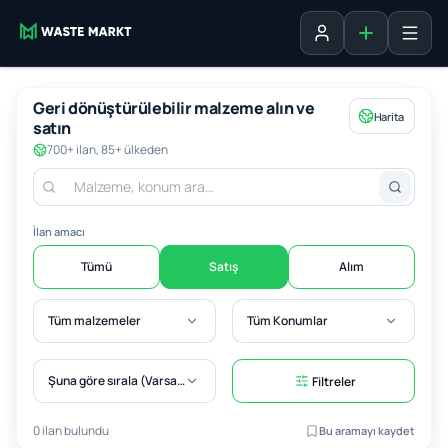
Liste ekle
Oturum aç
Geri dönüştürülebilir malzeme alın ve
Harita
satın
700+ ilan, 85+ ülkeden
İlan amacı
Tümü
Satış
Alım
Tüm malzemeler
Tüm Konumlar
Şuna göre sırala (Varsayılan)
Filtreler
0 ilan bulundu
Bu aramayı kaydet