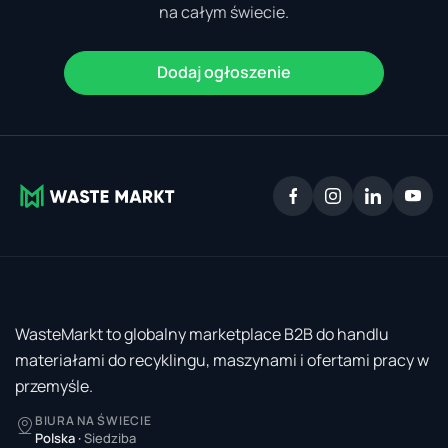
na całym świecie.
Dodaj ogłoszenie
WasteMarkt to globalny marketplace B2B do handlu
materiałami do recyklingu, maszynami i ofertami pracy w
przemyśle.
BIURA NA ŚWIECIE
Polska
·
Siedziba