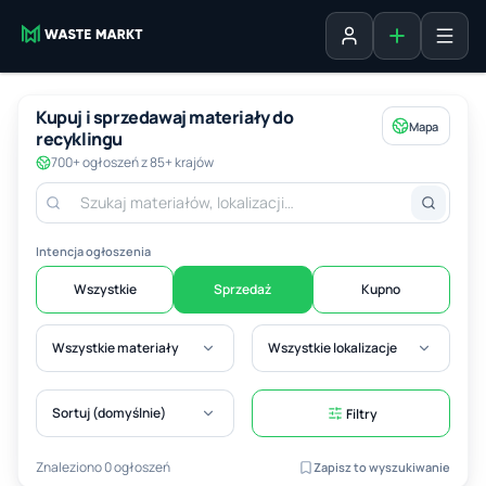
Dodaj ogłosz
Zaloguj się
Kupuj i sprzedawaj materiały do
Mapa
recyklingu
700+ ogłoszeń z 85+ krajów
Intencja ogłoszenia
Wszystkie
Sprzedaż
Kupno
Wszystkie materiały
Wszystkie lokalizacje
Sortuj (domyślnie)
Filtry
Znaleziono 0 ogłoszeń
Zapisz to wyszukiwanie