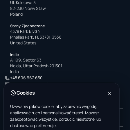
Ul. Kolejowa 5
82-230 Nowy Staw
Poland
Stany Zjednoczone
4378 Park Blvd N
Pinellas Park, FL 33781-3536
United States
Indie
A-199, Sector 63
Noida, Uttar Pradesh 201301
India
+48 606 662 650
support@wastemarkt.com
office@wastemarkt.com
Cookies
Używamy plików cookie, aby zapewnić wygodę,
PRODUKT
ZASOBY
analizować ruch i personalizować treści. Możesz
Marketplace
Akademia dostawcy
zaakceptować wszystkie, odrzucić nieistotne lub
dostosować preferencje.
Materiały — sprzedaż
Zaufanie i bezpieczeństwo
FIRMA
PRAWNE