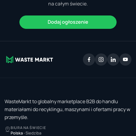
na całym świecie.
Dodaj ogłoszenie
WasteMarkt to globalny marketplace B2B do handlu
materiałami do recyklingu, maszynami i ofertami pracy w
przemyśle.
BIURA NA ŚWIECIE
Polska
·
Siedziba