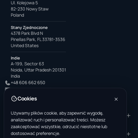
Ul. Kolejowa 5
82-230 Nowy Staw
Poland
Stany Zjednoczone
4378 Park Blvd N
Pinellas Park, FL 33781-3536
United States
Indie
A-199, Sector 63
Noida, Uttar Pradesh 201301
India
+48 606 662 650
support@wastemarkt.com
office@wastemarkt.com
Cookies
Używamy plików cookie, aby zapewnić wygodę,
PRODUKT
ZASOBY
analizować ruch i personalizować treści. Możesz
Marketplace
Akademia dostawcy
zaakceptować wszystkie, odrzucić nieistotne lub
dostosować preferencje.
Materiały — sprzedaż
Zaufanie i bezpieczeństwo
FIRMA
PRAWNE