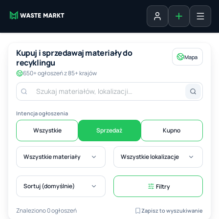
Dodaj ogłosz
Zaloguj się
Kupuj i sprzedawaj materiały do
Mapa
recyklingu
650+ ogłoszeń z 85+ krajów
Intencja ogłoszenia
Wszystkie
Sprzedaż
Kupno
Wszystkie materiały
Wszystkie lokalizacje
Sortuj (domyślnie)
Filtry
Znaleziono 0 ogłoszeń
Zapisz to wyszukiwanie