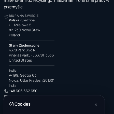
materiałami do recyklingu, maszynami i ofertami pracy w
przemyśle.
BIURA NA ŚWIECIE
Polska
·
Siedziba
Ul. Kolejowa 5
82-230 Nowy Staw
Poland
Stany Zjednoczone
4378 Park Blvd N
Pinellas Park, FL 33781-3536
United States
Indie
A-199, Sector 63
Noida, Uttar Pradesh 201301
India
+48 606 662 650
support@wastemarkt.com
office@wastemarkt.com
Cookies