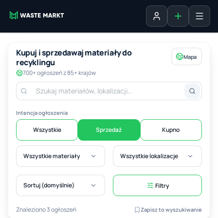
Dodaj ogłosz
Zaloguj się
Kupuj i sprzedawaj materiały do
Mapa
recyklingu
700+ ogłoszeń z 85+ krajów
Intencja ogłoszenia
Wszystkie
Sprzedaż
Kupno
Wszystkie materiały
Wszystkie lokalizacje
Sortuj (domyślnie)
Filtry
Znaleziono 3 ogłoszeń
Zapisz to wyszukiwanie