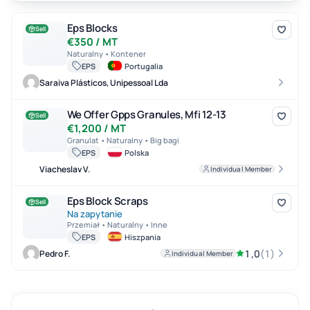
Eps Blocks
Eps Blocks
Sell
€350 / MT
Naturalny • Kontener
EPS
Portugalia
Saraiva Plásticos, Unipessoal Lda
We Offer Gpps Granules, Mfi 12-13
We Offer Gpps Granules, Mfi 12-13
Sell
€1,200 / MT
Granulat • Naturalny • Big bagi
EPS
Polska
Viacheslav V.
Individual Member
Eps Block Scraps
Eps Block Scraps
Sell
Na zapytanie
Przemiał • Naturalny • Inne
EPS
Hiszpania
1,0
(1)
Pedro F.
Individual Member