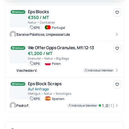
Eps Blocks
Eps Blocks
Verkauf
€350 / MT
Natur • Container
EPS
Portugal
Saraiva Plásticos, Unipessoal Lda
We Offer Gpps Granules, Mfi 12-13
We Offer Gpps Granules, Mfi 12-13
Verkauf
€1,200 / MT
Granulat • Natur • Big Bags
EPS
Polen
Viacheslav V.
Individual Member
Eps Block Scraps
Eps Block Scraps
Verkauf
Auf Anfrage
Mahlgut • Natur • Sonstiges
EPS
Spanien
1,0
(1)
Pedro F.
Individual Member