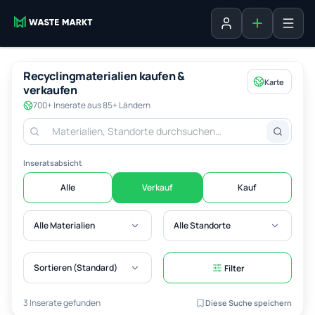
Inserat erste
Anmelden
Recyclingmaterialien kaufen &
Karte
verkaufen
700+ Inserate aus 85+ Ländern
Inseratsabsicht
Alle
Verkauf
Kauf
Alle Materialien
Alle Standorte
Sortieren (Standard)
Filter
3 Inserate gefunden
Diese Suche speichern