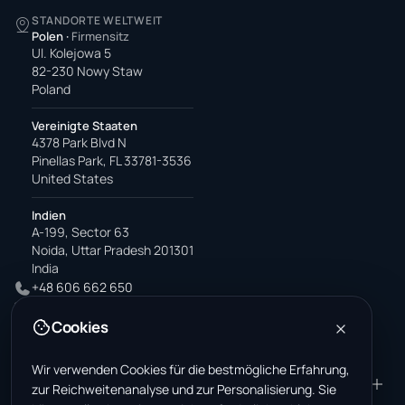
STANDORTE WELTWEIT
Polen
·
Firmensitz
Ul. Kolejowa 5
82-230 Nowy Staw
Poland
Vereinigte Staaten
4378 Park Blvd N
Pinellas Park, FL 33781-3536
United States
Indien
A-199, Sector 63
Noida, Uttar Pradesh 201301
India
+48 606 662 650
support@wastemarkt.com
Cookies
office@wastemarkt.com
Wir verwenden Cookies für die bestmögliche Erfahrung,
PRODUKT
RESOURCES
zur Reichweitenanalyse und zur Personalisierung. Sie