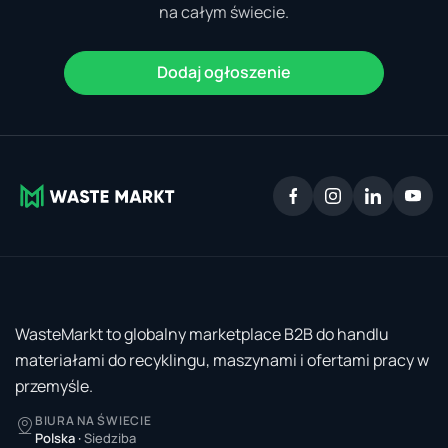
na całym świecie.
Dodaj ogłoszenie
WasteMarkt to globalny marketplace B2B do handlu
materiałami do recyklingu, maszynami i ofertami pracy w
przemyśle.
BIURA NA ŚWIECIE
Polska
·
Siedziba