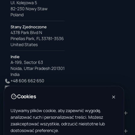
Ul. Kolejowa 5
82-230 Nowy Staw
Poland
Stany Zjednoczone
4378 Park Blvd N
Pinellas Park, FL 33781-3536
United States
Indie
A-199, Sector 63
Noida, Uttar Pradesh 201301
India
+48 606 662 650
support@wastemarkt.com
office@wastemarkt.com
Cookies
Używamy plików cookie, aby zapewnić wygodę,
PRODUKT
ZASOBY
analizować ruch i personalizować treści. Możesz
Marketplace
Akademia dostawcy
zaakceptować wszystkie, odrzucić nieistotne lub
dostosować preferencje.
Materiały — sprzedaż
Zaufanie i bezpieczeństwo
FIRMA
PRAWNE