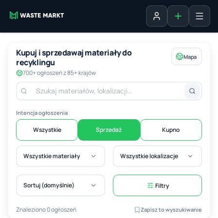
Dodaj ogłosz
Zaloguj się
Kupuj i sprzedawaj materiały do
Mapa
recyklingu
700+ ogłoszeń z 85+ krajów
Intencja ogłoszenia
Wszystkie
Sprzedaż
Kupno
Wszystkie materiały
Wszystkie lokalizacje
Sortuj (domyślnie)
Filtry
Znaleziono 0 ogłoszeń
Zapisz to wyszukiwanie