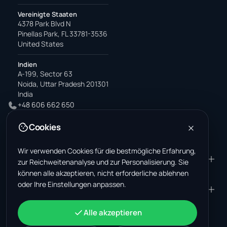
Vereinigte Staaten
4378 Park Blvd N
Pinellas Park, FL 33781-3536
United States
Indien
A-199, Sector 63
Noida, Uttar Pradesh 201301
India
+48 606 662 650
support@wastemarkt.com
Cookies
office@wastemarkt.com
Wir verwenden Cookies für die bestmögliche Erfahrung,
PRODUKT
RESOURCES
zur Reichweitenanalyse und zur Personalisierung. Sie
können alle akzeptieren, nicht erforderliche ablehnen
Marktplatz
Supplier Academy
oder Ihre Einstellungen anpassen.
Materialien — Verkauf
Trust & Safety
UNTERNEHMEN
RECHTLICHES
Materialien — Kauf
Über uns
Kontakt
AGB
KONTO
Alle akzeptieren
Jobs (USA)
Support
Schrottmarkt Mexiko
Datenschutz
Anmelden