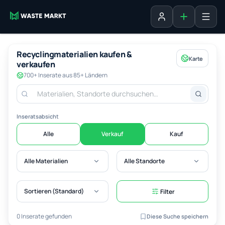
Inserat erste
Anmelden
Recyclingmaterialien kaufen &
Karte
verkaufen
700+ Inserate aus 85+ Ländern
Inseratsabsicht
Alle
Verkauf
Kauf
Alle Materialien
Alle Standorte
Sortieren (Standard)
Filter
0 Inserate gefunden
Diese Suche speichern