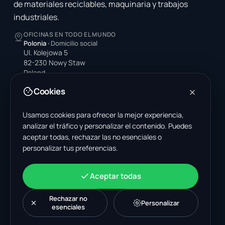
de materiales reciclables, maquinaria y trabajos
industriales.
OFICINAS EN TODO EL MUNDO
Polonia
·
Domicilio social
Ul. Kolejowa 5
82-230 Nowy Staw
Poland
Cookies
Estados Unidos
4378 Park Blvd N
Pinellas Park, FL 33781-3536
Usamos cookies para ofrecer la mejor experiencia,
United States
analizar el tráfico y personalizar el contenido. Puedes
aceptar todas, rechazar las no esenciales o
India
personalizar tus preferencias.
A-199, Sector 63
Noida, Uttar Pradesh 201301
India
Aceptar todas
+48 606 662 650
support@wastemarkt.com
Rechazar no
Personalizar
office@wastemarkt.com
esenciales