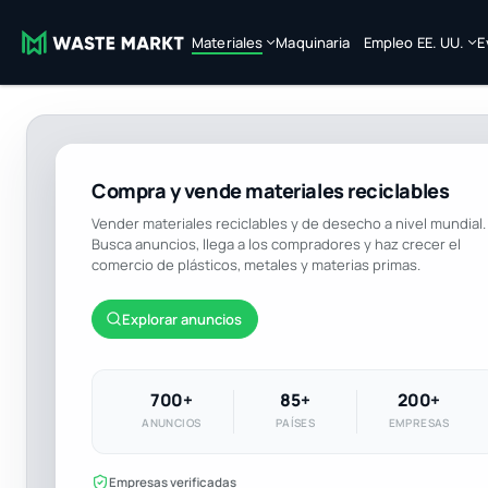
Materiales
Maquinaria
Empleo EE. UU.
E
Compra y vende materiales reciclables
Vender materiales reciclables y de desecho a nivel mundial.
Busca anuncios, llega a los compradores y haz crecer el
comercio de plásticos, metales y materias primas.
Explorar anuncios
700+
85+
200+
ANUNCIOS
PAÍSES
EMPRESAS
Empresas verificadas