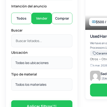
Intención del anuncio
Todos
Vender
Comprar
$500 /
Buscar
Used Har
We have an o
Processors 
Ubicación
Scrap An Int
Cerami
for terms and
Otros • Otr
Todas las ubicaciones
4 mar. 202
Sadi
Tipo de material
In
Todos los materiales
Aplicar filtros