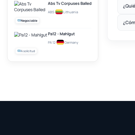
Abs Tv Corpuses Balled
¿Quié
ABS
·
Lithuania
Negociable
¿Cóm
Pa12 - Mahlgut
PA 12
·
Germany
A solicitud