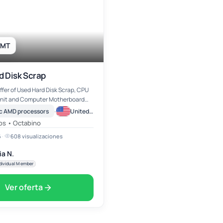
 MT
d Disk Scrap
ffer of Used Hard Disk Scrap, CPU
Unit and Computer Motherboard
erested buyer should contact us
·
c AMD processors
United States
 condition of business
os • Octabino
6
·
608 visualizaciones
a N.
dividual Member
Ver oferta