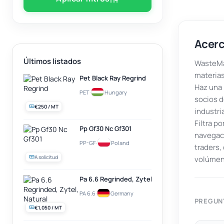
Acerc
Últimos listados
WasteMar
materias
Pet Black Ray Regrind
Haz una 
PET
·
Hungary
socios d
€250 / MT
industri
Filtra p
Pp Gf30 Nc Gf301
navegaci
PP-GF
·
Poland
traders
A solicitud
volúmen
Pa 6.6 Regrinded, Zytel, Natural
PA 6.6
·
Germany
PREGUN
€1,050 / MT