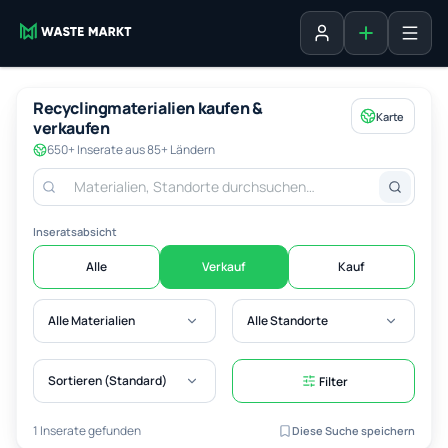
Inserat erste
Anmelden
Recyclingmaterialien kaufen &
Karte
verkaufen
650+ Inserate aus 85+ Ländern
Inseratsabsicht
Alle
Verkauf
Kauf
Alle Materialien
Alle Standorte
Sortieren (Standard)
Filter
1 Inserate gefunden
Diese Suche speichern