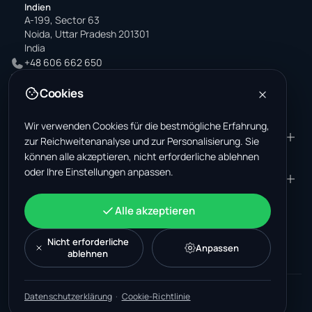
Indien
A-199, Sector 63
Noida, Uttar Pradesh 201301
India
+48 606 662 650
support@wastemarkt.com
Cookies
office@wastemarkt.com
Wir verwenden Cookies für die bestmögliche Erfahrung,
PRODUKT
RESOURCES
zur Reichweitenanalyse und zur Personalisierung. Sie
können alle akzeptieren, nicht erforderliche ablehnen
Marktplatz
Supplier Academy
oder Ihre Einstellungen anpassen.
Materialien — Verkauf
Trust & Safety
UNTERNEHMEN
RECHTLICHES
Materialien — Kauf
Über uns
Kontakt
AGB
KONTO
Alle akzeptieren
Jobs (USA)
Support
Schrottmarkt Mexiko
Datenschutz
Anmelden
Maschinen
Schrottmarkt Türkei
Cookie-Richtlinie
Nicht erforderliche
Konto erstellen
Anpassen
ablehnen
Cookie-Einstellungen
Neuigkeiten
Recyclingmarkt Malaysia
Inserat erstellen
Dashboard
©
2026
WasteMarkt.
Alle Rechte vorbehalten.
Datenschutzerklärung
·
Cookie-Richtlinie
Umsetzung: Kingbrand