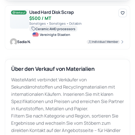
Used Hard Disk Scrap
Used Hard Disk Scrap
Verkauf
$500 / MT
Sonstiges • Sonstiges • Octabin
Ceramic AMD processors
Vereinigte Staaten
Sadia N.
Individual Member
Über den Verkauf von Materialien
WasteMarkt verbindet Verkäufer von
Sekundärrohstoffen und Recyclingmaterialien mit
internationalen Käufern. Inserieren Sie mit klaren
Spezifikationen und Preisen und erreichen Sie Partner
in Kunststoffen, Metallen und Papier.
Filtern Sie nach Kategorie und Region, sortieren Sie
Ergebnisse und wechseln Sie vom Stöbern zum
direkten Kontakt auf der Angebotsseite – für Händler