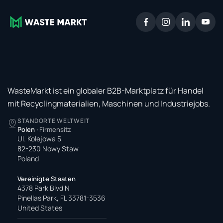
WasteMarkt ist ein globaler B2B-Marktplatz für Handel
mit Recyclingmaterialien, Maschinen und Industriejobs.
STANDORTE WELTWEIT
Polen
·
Firmensitz
Ul. Kolejowa 5
82-230 Nowy Staw
Poland
Vereinigte Staaten
4378 Park Blvd N
Pinellas Park, FL 33781-3536
United States