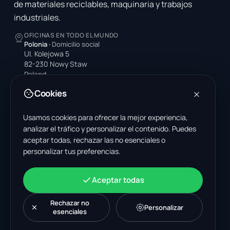
de materiales reciclables, maquinaria y trabajos
industriales.
OFICINAS EN TODO EL MUNDO
Polonia
·
Domicilio social
Ul. Kolejowa 5
82-230 Nowy Staw
Poland
Cookies
Estados Unidos
4378 Park Blvd N
Pinellas Park, FL 33781-3536
Usamos cookies para ofrecer la mejor experiencia,
United States
analizar el tráfico y personalizar el contenido. Puedes
aceptar todas, rechazar las no esenciales o
India
personalizar tus preferencias.
A-199, Sector 63
Noida, Uttar Pradesh 201301
India
Aceptar todas
+48 606 662 650
support@wastemarkt.com
Rechazar no
Personalizar
office@wastemarkt.com
esenciales