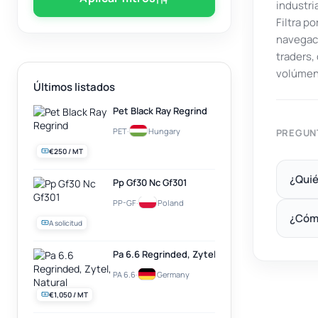
industri
Filtra p
navegaci
traders
volúmen
Últimos listados
Pet Black Ray Regrind
PET
·
Hungary
PREGUN
€250 / MT
¿Quié
Pp Gf30 Nc Gf301
PP-GF
·
Poland
¿Cóm
A solicitud
Pa 6.6 Regrinded, Zytel, Natural
PA 6.6
·
Germany
€1,050 / MT