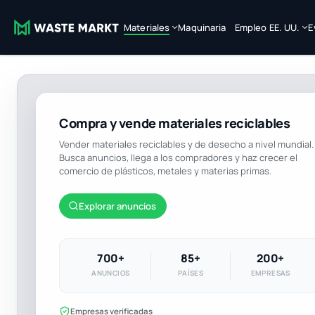
Materiales
Maquinaria
Empleo EE. UU.
E
Compra y vende materiales reciclables
Vender materiales reciclables y de desecho a nivel mundial.
Busca anuncios, llega a los compradores y haz crecer el
comercio de plásticos, metales y materias primas.
Explorar anuncios
700+
85+
200+
ANUNCIOS
PAÍSES
EMPRESAS
Empresas verificadas