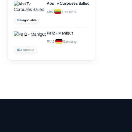
Abs Tv Corpuses Balled
ABS
·
Lithuania
Negociable
Pa12 - Mahlgut
PA 12
·
Germany
A solicitud