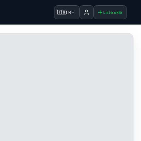
🇹🇷
TR
Liste ekle
Oturum aç