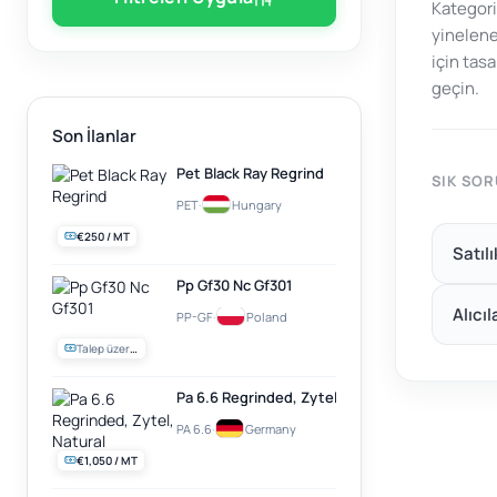
Kategori
yinelene
için tas
geçin.
Son İlanlar
Pet Black Ray Regrind
SIK SO
PET
·
Hungary
€250 / MT
Satıl
Pp Gf30 Nc Gf301
Alıcıl
PP-GF
·
Poland
Talep üzerine
Pa 6.6 Regrinded, Zytel, Natural
PA 6.6
·
Germany
€1,050 / MT