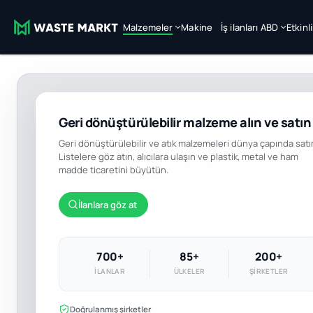
Malzemeler
Makine
İş ilanları ABD
Etkinl
Geri dönüştürülebilir malzeme alın ve satın
Geri dönüştürülebilir ve atık malzemeleri dünya çapında satı
Listelere göz atın, alıcılara ulaşın ve plastik, metal ve ham
madde ticaretini büyütün.
İlanlara göz at
700+
85+
200+
İLANLAR
ÜLKELER
ŞIRKETLER
Doğrulanmış şirketler