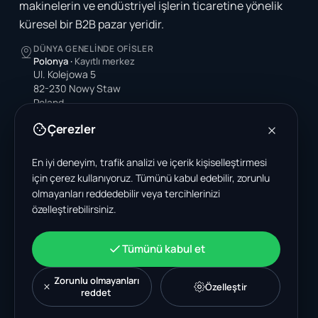
makinelerin ve endüstriyel işlerin ticaretine yönelik
küresel bir B2B pazar yeridir.
DÜNYA GENELINDE OFISLER
Polonya
·
Kayıtlı merkez
Ul. Kolejowa 5
82-230 Nowy Staw
Poland
Çerezler
Amerika Birleşik Devletleri
4378 Park Blvd N
Pinellas Park, FL 33781-3536
En iyi deneyim, trafik analizi ve içerik kişiselleştirmesi
United States
için çerez kullanıyoruz. Tümünü kabul edebilir, zorunlu
olmayanları reddedebilir veya tercihlerinizi
Hindistan
özelleştirebilirsiniz.
A-199, Sector 63
Noida, Uttar Pradesh 201301
India
Tümünü kabul et
+48 606 662 650
support@wastemarkt.com
Zorunlu olmayanları
Özelleştir
office@wastemarkt.com
reddet