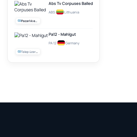
Abs Tv Corpuses Balled
ABS
·
Lithuania
Pazarlık edilebilir
Pa12 - Mahlgut
PA 12
·
Germany
Talep üzerine