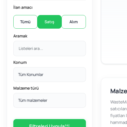
İlan amacı
Tümü
Satış
Alım
Aramak
Konum
Tüm Konumlar
Malzeme türü
Malze
Tüm malzemeler
WasteMar
satıcılar
fiyatları
hammadde
Filtreleri Uygula