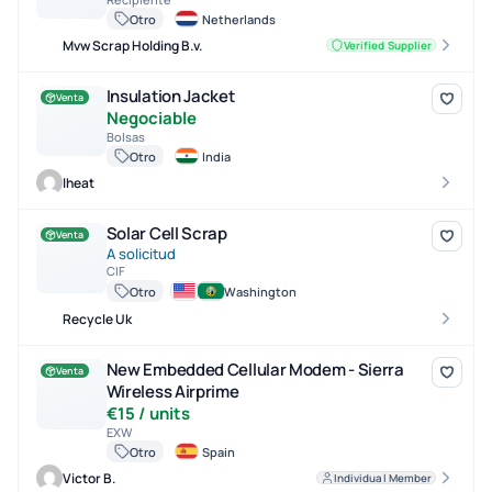
Otro
Netherlands
Mvw Scrap Holding B.v.
Verified Supplier
Insulation Jacket
Insulation Jacket
Venta
Negociable
Bolsas
Otro
India
Iheat
Solar Cell Scrap
Solar Cell Scrap
Venta
A solicitud
CIF
Otro
Washington
Recycle Uk
New Embedded Cellular Modem - Sierra Wireless Airprime
New Embedded Cellular Modem - Sierra
Venta
Wireless Airprime
€15 / units
EXW
Otro
Spain
Victor B.
Individual Member