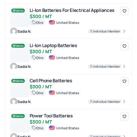
Li-Ion Batteries For Electrical Appliances
Li-Ion Batteries For Electrical Appliances
Venta
$300 / MT
Otro
United States
Sadia N.
Individual Member
Li-Ion Laptop Batteries
Li-Ion Laptop Batteries
Venta
$300 / MT
Otro
United States
Sadia N.
Individual Member
Cell Phone Batteries
Cell Phone Batteries
Venta
$300 / MT
Otro
United States
Sadia N.
Individual Member
Power Tool Batteries
Power Tool Batteries
Venta
$300 / MT
Otro
United States
Sadia N.
Individual Member