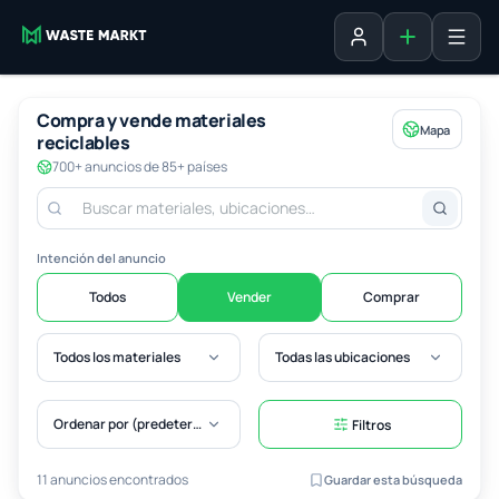
Agregar fich
Iniciar sesión
Compra y vende materiales
Mapa
reciclables
700+ anuncios de 85+ países
Intención del anuncio
Todos
Vender
Comprar
Todos los materiales
Todas las ubicaciones
Ordenar por (predeterminado)
Filtros
11 anuncios encontrados
Guardar esta búsqueda