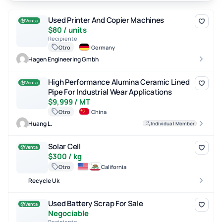
Used Printer And Copier Machines
Used Printer And Copier Machines
Venta
$80 / units
Recipiente
Otro
Germany
Hagen Engineering Gmbh
High Performance Alumina Ceramic Lined Pipe For Industrial Wear
High Performance Alumina Ceramic Lined
Venta
Pipe For Industrial Wear Applications
$9,999 / MT
Otro
China
Huang L.
Individual Member
Solar Cell
Solar Cell
Venta
$300 / kg
Otro
California
Recycle Uk
Used Battery Scrap For Sale
Used Battery Scrap For Sale
Venta
Negociable
Recipiente