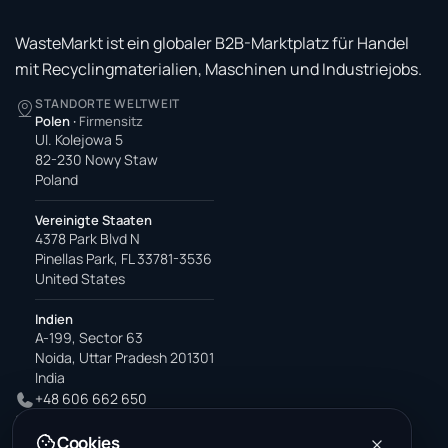
WasteMarkt ist ein globaler B2B-Marktplatz für Handel
mit Recyclingmaterialien, Maschinen und Industriejobs.
STANDORTE WELTWEIT
Polen
·
Firmensitz
Ul. Kolejowa 5
82-230 Nowy Staw
Poland
Vereinigte Staaten
4378 Park Blvd N
Pinellas Park, FL 33781-3536
United States
Indien
A-199, Sector 63
Noida, Uttar Pradesh 201301
India
+48 606 662 650
support@wastemarkt.com
Cookies
office@wastemarkt.com