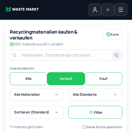
Inserat erste
Anmelden
Recyclingmaterialien kaufen &
Karte
verkaufen
650+ Inserate aus 85+ Ländern
Inseratsabsicht
Alle
Verkauf
Kauf
Alle Materialien
Alle Standorte
Sortieren (Standard)
Filter
11 Inserate gefunden
Diese Suche speichern