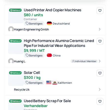
Used Printer And Copier Machines
Used Printer And Copier Machines
Verkauf
$80 / units
Container
Sonstiges
Deutschland
Hagen Engineering Gmbh
High Performance Alumina Ceramic Lined Pipe For Industrial Wear
High Performance Alumina Ceramic Lined
Verkauf
Pipe For Industrial Wear Applications
$9,999 / MT
Sonstiges
China
Huang L.
Individual Member
Solar Cell
Solar Cell
Verkauf
$300 / kg
Sonstiges
Kalifornien
Recycle Uk
Used Battery Scrap For Sale
Used Battery Scrap For Sale
Verkauf
Verhandelbar
Container