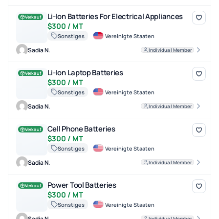
Li-Ion Batteries For Electrical Appliances
Li-Ion Batteries For Electrical Appliances
Verkauf
$300 / MT
Sonstiges
Vereinigte Staaten
Sadia N.
Individual Member
Li-Ion Laptop Batteries
Li-Ion Laptop Batteries
Verkauf
$300 / MT
Sonstiges
Vereinigte Staaten
Sadia N.
Individual Member
Cell Phone Batteries
Cell Phone Batteries
Verkauf
$300 / MT
Sonstiges
Vereinigte Staaten
Sadia N.
Individual Member
Power Tool Batteries
Power Tool Batteries
Verkauf
$300 / MT
Sonstiges
Vereinigte Staaten
Sadia N.
Individual Member