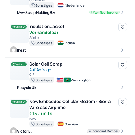
Sonstiges
Niederlande
Mvw Scrap Holding B.v.
Verified Supplier
Insulation Jacket
Insulation Jacket
Verkauf
Verhandelbar
Säcke
Sonstiges
Indien
Iheat
Solar Cell Scrap
Solar Cell Scrap
Verkauf
Auf Anfrage
CIF
Sonstiges
Washington
Recycle Uk
New Embedded Cellular Modem - Sierra Wireless Airprime
New Embedded Cellular Modem - Sierra
Verkauf
Wireless Airprime
€15 / units
EXW
Sonstiges
Spanien
Victor B.
Individual Member