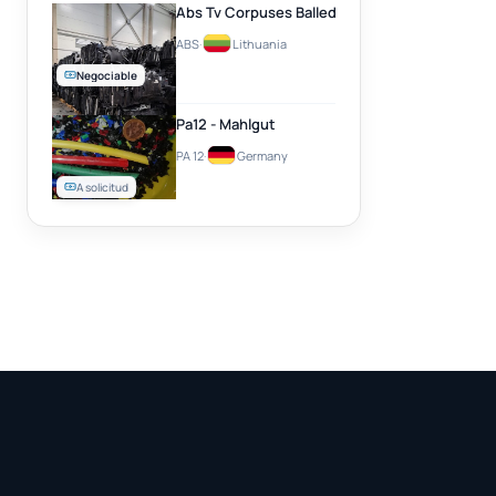
Abs Tv Corpuses Balled
ABS
·
Lithuania
Negociable
Pa12 - Mahlgut
PA 12
·
Germany
A solicitud