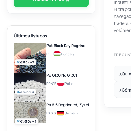
industri
Filtra p
navegaci
traders
volúmen
Últimos listados
Pet Black Ray Regrind
PET
·
Hungary
PREGUN
€250 / MT
¿Quié
Pp Gf30 Nc Gf301
PP-GF
·
Poland
¿Cóm
A solicitud
Pa 6.6 Regrinded, Zytel, Natural
PA 6.6
·
Germany
€1,050 / MT