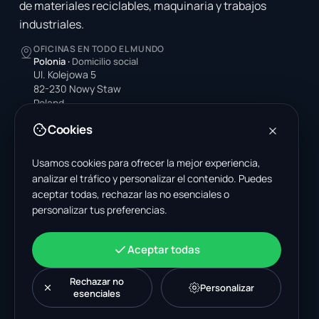
de materiales reciclables, maquinaria y trabajos
industriales.
OFICINAS EN TODO EL MUNDO
Polonia
·
Domicilio social
Ul. Kolejowa 5
82-230 Nowy Staw
Poland
Cookies
Estados Unidos
4378 Park Blvd N
Pinellas Park, FL 33781-3536
Usamos cookies para ofrecer la mejor experiencia,
United States
analizar el tráfico y personalizar el contenido. Puedes
aceptar todas, rechazar las no esenciales o
India
personalizar tus preferencias.
A-199, Sector 63
Noida, Uttar Pradesh 201301
India
Aceptar todas
+48 606 662 650
support@wastemarkt.com
Rechazar no
Personalizar
office@wastemarkt.com
esenciales