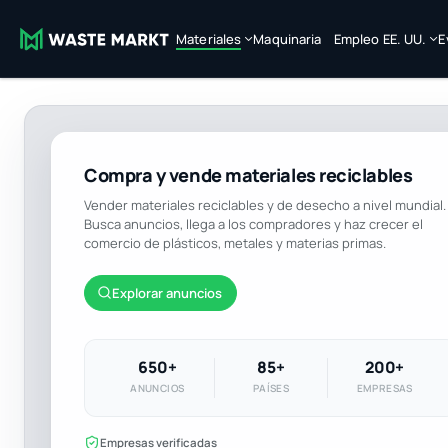
Materiales
Maquinaria
Empleo EE. UU.
E
Compra y vende materiales reciclables
Vender materiales reciclables y de desecho a nivel mundial.
Busca anuncios, llega a los compradores y haz crecer el
comercio de plásticos, metales y materias primas.
Explorar anuncios
650+
85+
200+
ANUNCIOS
PAÍSES
EMPRESAS
Empresas verificadas