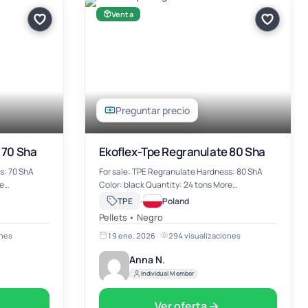
Venta
Preguntar precio
 70 Sha
Ekoflex-Tpe Regranulate 80 Sha
s: 70 ShA
For sale: TPE Regranulate Hardness: 80 ShA
Color: black Quantity: 24 tons More
information on mail
·
TPE
Poland
a.nowosad@wwekochem.com
Pellets • Negro
ones
19 ene. 2026
·
294 visualizaciones
Anna N.
Individual Member
Ver oferta