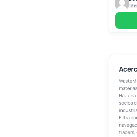
In
Acerc
WasteMar
materias
Haz una 
socios d
industri
Filtra p
navegaci
traders