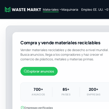
Materiales
Maquinaria
Empleo EE. UU.
E
Compra y vende materiales reciclables
Vender materiales reciclables y de desecho a nivel mundial.
Busca anuncios, llega a los compradores y haz crecer el
comercio de plásticos, metales y materias primas.
Explorar anuncios
700+
85+
200+
ANUNCIOS
PAÍSES
EMPRESAS
Empresas verificadas