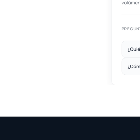
volúmen
PREGUN
¿Quié
¿Cóm