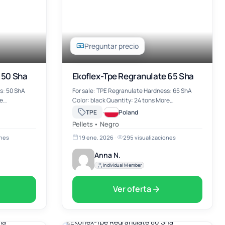
Preguntar precio
 50 Sha
Ekoflex-Tpe Regranulate 65 Sha
s: 50 ShA
For sale: TPE Regranulate Hardness: 65 ShA
Color: black Quantity: 24 tons More
information on mail
·
TPE
Poland
a.nowosad@wwekochem.com
Pellets • Negro
ones
19 ene. 2026
·
295 visualizaciones
Anna N.
Individual Member
Ver oferta