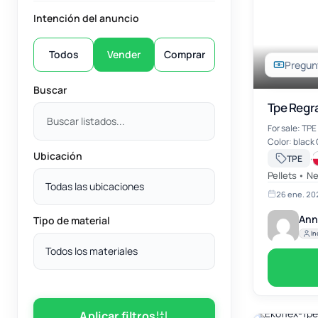
Intención del anuncio
Todos
Vender
Comprar
Pregunt
Buscar
Tpe Regr
For sale: TP
Color: black 
Ubicación
·
TPE
Pellets • N
Todas las ubicaciones
26 ene. 20
Ann
Tipo de material
In
Todos los materiales
Aplicar filtros