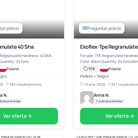
ar precio
Preguntar precio
anulate 40 Sha
Ekoflex-Tpe Regranulate
E Regranulate Hardness: 40 ShA
For sale: TPE Regranulate Hardnes
Quantity: 24 tons
Color: black Quantity: 24 tons More
information on mail
·
Poland
TPE
Poland
a.nowosad@wwekochem.com
egro
Pellets • Negro
26
·
385 visualizaciones
19 ene. 2026
·
327 visualizaci
a N.
Anna N.
dividual Member
Individual Member
Ver oferta
Ver oferta