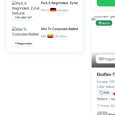
Pa 6.6 Regrinded, Zytel, Natural
PA 6.6
·
Germany
€1,050 / MT
Venta
Abs Tv Corpuses Balled
ABS
·
Lithuania
Negociable
Pregunt
Ekoflex-
For sale: TP
Color: black Qu
information 
·
TPE
a.nowosad
Pellets • N
19 ene. 20
Ann