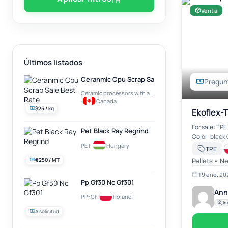
Venta
Últimos listados
Ceranmic Cpu Scrap Sale Best Rate
Pregunt
Ceramic processors with a gold plate on top (e.g. Intel Pentium PRO)
·
Canada
$25 / kg
Ekoflex-
For sale: TP
Pet Black Ray Regrind
Color: black Qu
PET
·
Hungary
information 
·
TPE
a.nowosad
€250 / MT
Pellets • N
19 ene. 20
Pp Gf30 Nc Gf301
Ann
PP-GF
·
Poland
In
A solicitud