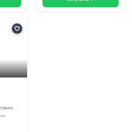
ctabino
ones