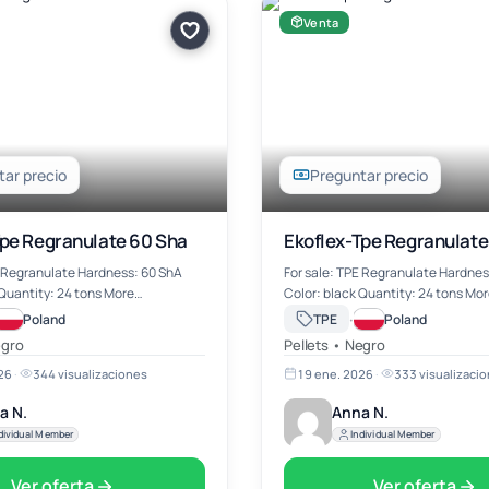
Venta
ar precio
Preguntar precio
Tpe Regranulate 60 Sha
Ekoflex-Tpe Regranulate
E Regranulate Hardness: 60 ShA
For sale: TPE Regranulate Hardnes
antity: 24 tons More
Color: black Quantity: 24 tons More
on mail
information on mail
·
Poland
TPE
Poland
@wwekochem.com
a.nowosad@wwekochem.com
egro
Pellets • Negro
26
·
344 visualizaciones
19 ene. 2026
·
333 visualizaci
a N.
Anna N.
dividual Member
Individual Member
Ver oferta
Ver oferta