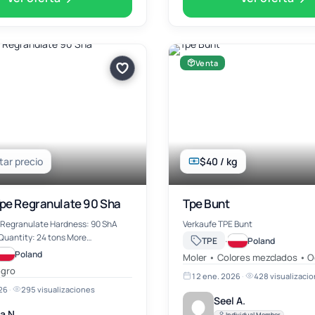
Venta
ar precio
$40 / kg
Tpe Regranulate 90 Sha
Tpe Bunt
E Regranulate Hardness: 90 ShA
Verkaufe TPE Bunt
antity: 24 tons More
·
TPE
Poland
on mail
Poland
Moler • Colores mezclados • O
@wwekochem.com
egro
12 ene. 2026
·
428 visualizaci
26
·
295 visualizaciones
Seel A.
a N.
Individual Member