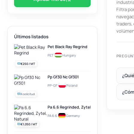
industri
Filtra p
navegaci
traders
volúmen
Últimos listados
Pet Black Ray Regrind
PET
·
Hungary
PREGUN
€250 / MT
¿Quié
Pp Gf30 Nc Gf301
PP-GF
·
Poland
¿Cóm
A solicitud
Pa 6.6 Regrinded, Zytel, Natural
PA 6.6
·
Germany
€1,050 / MT