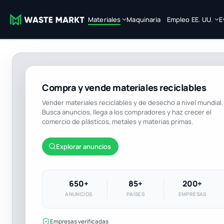
Materiales
Maquinaria
Empleo EE. UU.
E
Compra y vende materiales reciclables
Vender materiales reciclables y de desecho a nivel mundial.
Busca anuncios, llega a los compradores y haz crecer el
comercio de plásticos, metales y materias primas.
Explorar anuncios
650+
85+
200+
ANUNCIOS
PAÍSES
EMPRESAS
Empresas verificadas