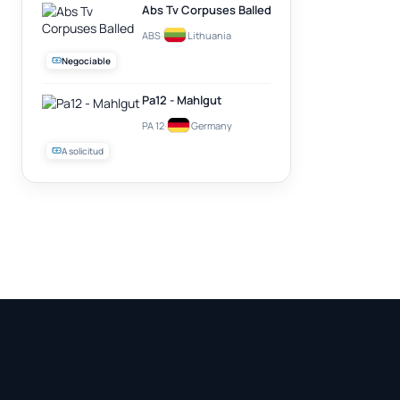
Abs Tv Corpuses Balled
ABS
·
Lithuania
Negociable
Pa12 - Mahlgut
PA 12
·
Germany
A solicitud