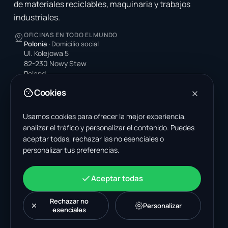
de materiales reciclables, maquinaria y trabajos
industriales.
OFICINAS EN TODO EL MUNDO
Polonia
·
Domicilio social
Ul. Kolejowa 5
82-230 Nowy Staw
Poland
Cookies
Estados Unidos
4378 Park Blvd N
Pinellas Park, FL 33781-3536
Usamos cookies para ofrecer la mejor experiencia,
United States
analizar el tráfico y personalizar el contenido. Puedes
aceptar todas, rechazar las no esenciales o
India
personalizar tus preferencias.
A-199, Sector 63
Noida, Uttar Pradesh 201301
India
Aceptar todas
+48 606 662 650
support@wastemarkt.com
Rechazar no
Personalizar
office@wastemarkt.com
esenciales