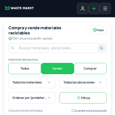
Agregar fich
Iniciar sesión
Compra y vende materiales
Mapa
reciclables
700+ anuncios de 85+ países
Intención del anuncio
Todos
Vender
Comprar
Todos los materiales
Todas las ubicaciones
Ordenar por (predeterminado)
Filtros
0 anuncios encontrados
Guardar esta búsqueda