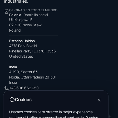
industriales.
OFICINAS EN TODO EL MUNDO
Polonia
·
Domicilio social
Ul. Kolejowa 5
82-230 Nowy Staw
Poland
Estados Unidos
4378 Park Blvd N
Pinellas Park, FL 33781-3536
United States
India
A-199, Sector 63
Noida, Uttar Pradesh 201301
India
+48 606 662 650
support@wastemarkt.com
Cookies
office@wastemarkt.com
Usamos cookies para ofrecer la mejor experiencia,
PRODUCTO
RESOURCES
analizar el tráfico y personalizar el contenido. Puedes