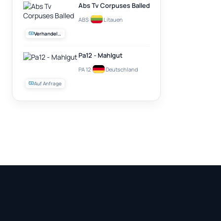
Abs Tv Corpuses Balled
ABS
·
Litauen
Verhandelbar
Pa12 - Mahlgut
PA 12
·
Deutschland
Auf Anfrage