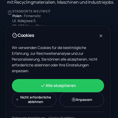
mit Recyclingmaterialien, Maschinen und Industriejobs.
STANDORTE WELTWEIT
Polen
·
Firmensitz
Ul. Kolejowa 5
82-230 Nowy Staw
Poland
Cookies
Vereinigte Staaten
4378 Park Blvd N
Wir verwenden Cookies für die bestmögliche
Pinellas Park, FL 33781-3536
Erfahrung, zur Reichweitenanalyse und zur
United States
Personalisierung. Sie können alle akzeptieren, nicht
erforderliche ablehnen oder Ihre Einstellungen
Indien
anpassen.
A-199, Sector 63
Noida, Uttar Pradesh 201301
India
Alle akzeptieren
+48 606 662 650
support@wastemarkt.com
Nicht erforderliche
Anpassen
office@wastemarkt.com
ablehnen
Datenschutzerklärung
·
Cookie-Richtlinie