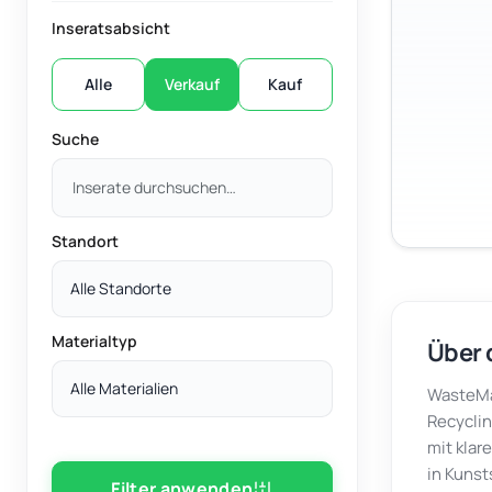
Inseratsabsicht
Alle
Verkauf
Kauf
Suche
Standort
Alle Standorte
Materialtyp
Über 
Alle Materialien
WasteMar
Recyclin
mit klar
in Kunst
Filter anwenden