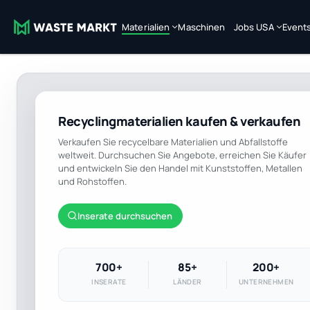
Materialien
Maschinen
Jobs USA
Event
Recyclingmaterialien kaufen & verkaufen
Verkaufen Sie recycelbare Materialien und Abfallstoffe
weltweit. Durchsuchen Sie Angebote, erreichen Sie Käufer
und entwickeln Sie den Handel mit Kunststoffen, Metallen
und Rohstoffen.
Inserate durchsuchen
700+
85+
200+
INSERATE
LÄNDER
UNTERNEHMEN