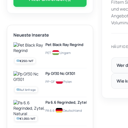
Filtern 
und wech
Angebots
Volumin
Neueste Inserate
Pet Black Ray Regrind
HÄUFIG
PET
·
Ungarn
€250 / MT
Wer d
Pp Gf30 Nc Gf301
Wie k
PP-GF
·
Polen
Auf Anfrage
Pa 6.6 Regrinded, Zytel, Natural
PA 6.6
·
Deutschland
€1,050 / MT