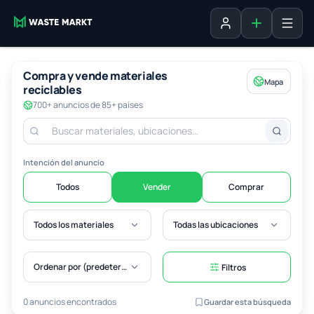
Agregar fich
Iniciar sesión
Compra y vende materiales
Mapa
reciclables
700+ anuncios de 85+ países
Intención del anuncio
Todos
Vender
Comprar
Todos los materiales
Todas las ubicaciones
Ordenar por (predeterminado)
Filtros
0 anuncios encontrados
Guardar esta búsqueda