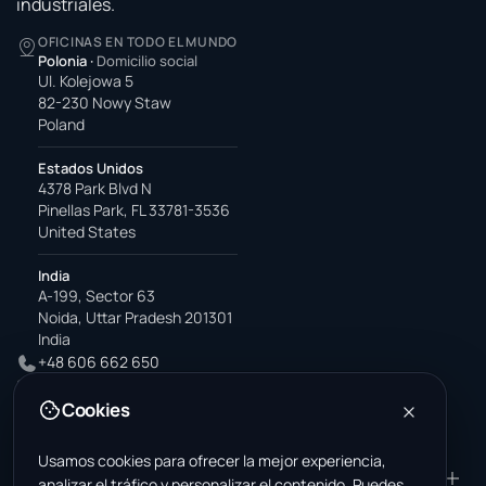
industriales.
OFICINAS EN TODO EL MUNDO
Polonia
·
Domicilio social
Ul. Kolejowa 5
82-230 Nowy Staw
Poland
Estados Unidos
4378 Park Blvd N
Pinellas Park, FL 33781-3536
United States
India
A-199, Sector 63
Noida, Uttar Pradesh 201301
India
+48 606 662 650
support@wastemarkt.com
Cookies
office@wastemarkt.com
Usamos cookies para ofrecer la mejor experiencia,
PRODUCTO
RESOURCES
analizar el tráfico y personalizar el contenido. Puedes