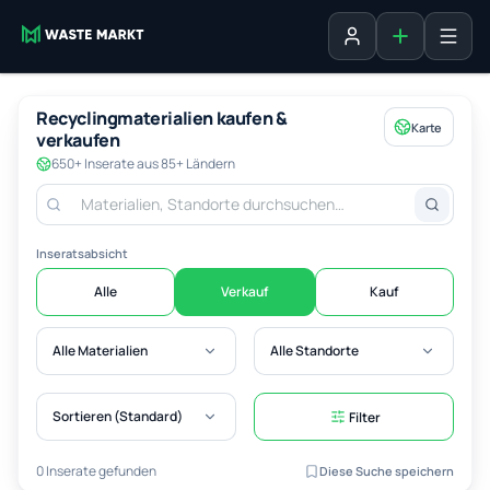
Inserat erste
Anmelden
Recyclingmaterialien kaufen &
Karte
verkaufen
650+ Inserate aus 85+ Ländern
Inseratsabsicht
Alle
Verkauf
Kauf
Alle Materialien
Alle Standorte
Sortieren (Standard)
Filter
0 Inserate gefunden
Diese Suche speichern