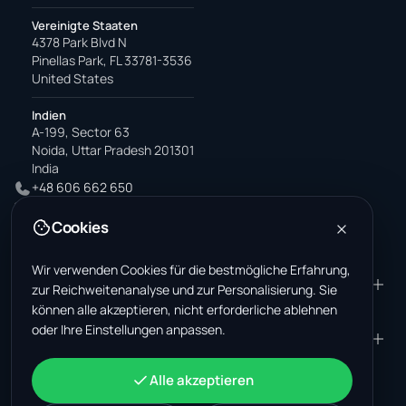
Vereinigte Staaten
4378 Park Blvd N
Pinellas Park, FL 33781-3536
United States
Indien
A-199, Sector 63
Noida, Uttar Pradesh 201301
India
+48 606 662 650
support@wastemarkt.com
Cookies
office@wastemarkt.com
Wir verwenden Cookies für die bestmögliche Erfahrung,
PRODUKT
RESOURCES
zur Reichweitenanalyse und zur Personalisierung. Sie
können alle akzeptieren, nicht erforderliche ablehnen
Marktplatz
Supplier Academy
oder Ihre Einstellungen anpassen.
Materialien — Verkauf
Trust & Safety
UNTERNEHMEN
RECHTLICHES
Materialien — Kauf
Über uns
Kontakt
AGB
KONTO
Alle akzeptieren
Jobs (USA)
Support
Schrottmarkt Mexiko
Datenschutz
Anmelden