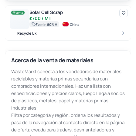
Solar Cell Scrap
Solar Cell Scrap
Venta
£700 / MT
Fe min 80% V
China
Recycle Uk
Acerca de la venta de materiales
WasteMarkt conecta a los vendedores de materiales
reciclables y materias primas secundarias con
compradores internacionales. Haz una lista con
especificaciones y precios claros, luego llega a socios
de plásticos, metales, papel y materias primas
industriales.
Filtra por categoría y región, ordena los resultados y
pasa de la navegación al contacto directo en la página
de oferta creada para traders, desmanteladores y