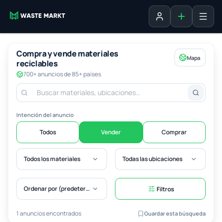
Agregar fich
Iniciar sesión
Compra y vende materiales
Mapa
reciclables
700+ anuncios de 85+ países
Intención del anuncio
Todos
Vender
Comprar
Todos los materiales
Todas las ubicaciones
Ordenar por (predeterminado)
Filtros
1 anuncios encontrados
Guardar esta búsqueda