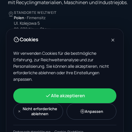
mit Recyclingmaterialien, Maschinen und Industriejobs.
STANDORTE WELTWEIT
Polen
·
Firmensitz
Ul. Kolejowa 5
82-230 Nowy Staw
Poland
Cookies
Vereinigte Staaten
4378 Park Blvd N
Wir verwenden Cookies für die bestmögliche
Pinellas Park, FL 33781-3536
Erfahrung, zur Reichweitenanalyse und zur
United States
Personalisierung. Sie können alle akzeptieren, nicht
erforderliche ablehnen oder Ihre Einstellungen
Indien
anpassen.
A-199, Sector 63
Noida, Uttar Pradesh 201301
India
Alle akzeptieren
+48 606 662 650
support@wastemarkt.com
Nicht erforderliche
Anpassen
office@wastemarkt.com
ablehnen
Datenschutzerklärung
·
Cookie-Richtlinie