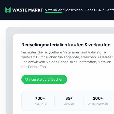
Materialien
Maschinen
Jobs USA
Event
Recyclingmaterialien kaufen & verkaufen
Verkaufen Sie recycelbare Materialien und Abfallstoffe
weltweit. Durchsuchen Sie Angebote, erreichen Sie Käufer
und entwickeln Sie den Handel mit Kunststoffen, Metallen
und Rohstoffen.
Inserate durchsuchen
700+
85+
200+
INSERATE
LÄNDER
UNTERNEHMEN