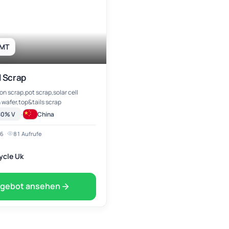
 MT
l Scrap
 wafer,top&tails scrap
·
80% V
China
26
·
81 Aufrufe
ycle Uk
gebot ansehen