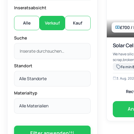
Inseratsabsicht
Alle
Verkauf
Kauf
£700 /
Suche
Solar Cel
We have silicon scrap,pot scrap,solar cell
scrap,broken
Standort
Fe min 
Alle Standorte
3. Aug. 20
Rec
Materialtyp
Alle Materialien
An
Filter anwenden