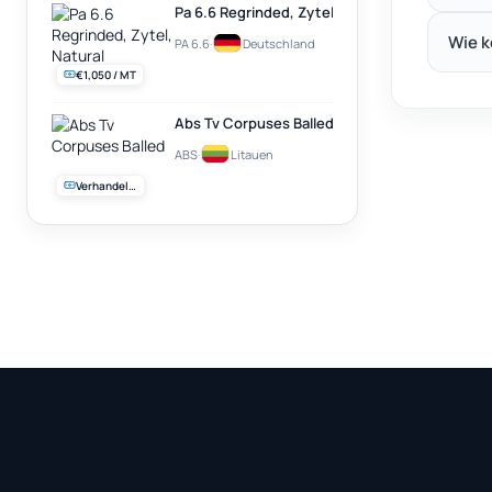
Pa 6.6 Regrinded, Zytel, Natural
Wie k
PA 6.6
·
Deutschland
€1,050 / MT
Abs Tv Corpuses Balled
ABS
·
Litauen
Verhandelbar