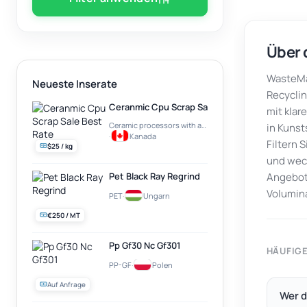
Über 
WasteMar
Neueste Inserate
Recyclin
Ceranmic Cpu Scrap Sale Best Rate
mit klar
Ceramic processors with a gold plate on top (e.g. Intel Pentium PRO)
in Kunst
·
Kanada
Filtern 
$25 / kg
und wech
Pet Black Ray Regrind
Angebots
Volumin
PET
·
Ungarn
€250 / MT
Pp Gf30 Nc Gf301
HÄUFIG
PP-GF
·
Polen
Auf Anfrage
Wer d