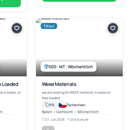
Kauf
500 · MT · Wöchentlich
e Loaded
Weee Materials
e in bales, or
we are looking for WEEE material, in bales or
free loaded.
·
PS
Tschechien
ch
Ballen • Gemischt • Wöchentlich
21. Juli 2026
·
253 Aufrufe