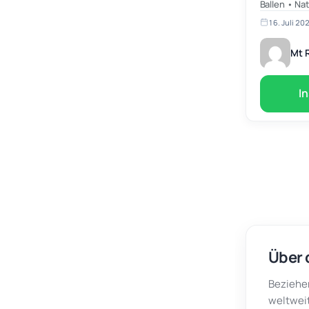
Ballen • Na
whatsApp:+8
16. Juli 20
Mt R
I
Über 
Beziehen
weltweit