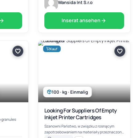
Wansida Int S.r.o
Inserat ansehen
Kauf
100 · kg · Einmalig
Looking For Suppliers Of Empty
Inkjet Printer Cartridges
o granules
Szanowni Państwo, w związku z rosnącym
zapotrzebowaniem na materiały przeznaczone
do regeneracji, przygotowaliśmy dla Państwa