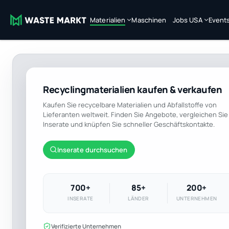
Materialien
Maschinen
Jobs USA
Event
Recyclingmaterialien kaufen & verkaufen
Kaufen Sie recycelbare Materialien und Abfallstoffe von
Lieferanten weltweit. Finden Sie Angebote, vergleichen Sie
Inserate und knüpfen Sie schneller Geschäftskontakte.
Inserate durchsuchen
700+
85+
200+
INSERATE
LÄNDER
UNTERNEHMEN
Verifizierte Unternehmen