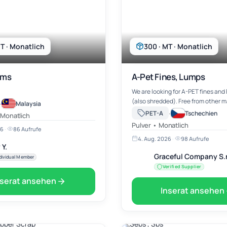
T · Monatlich
300 · MT · Monatlich
ums
A-Pet Fines, Lumps
We are looking for A-PET fines and
(also shredded). Free from other m
·
Malaysia
·
PET-A
Tschechien
 Monatlich
Pulver • Monatlich
26
·
86 Aufrufe
4. Aug. 2026
·
98 Aufrufe
 Y.
Graceful Company S.r
dividual Member
Verified Supplier
nserat ansehen
Inserat ansehen