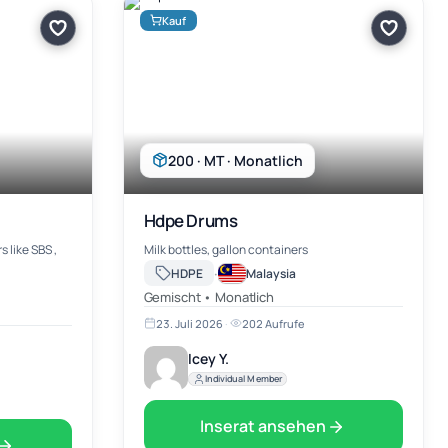
Kauf
200 · MT · Monatlich
Hdpe Drums
e SBS ,
Milk bottles, gallon containers
·
HDPE
Malaysia
Gemischt • Monatlich
23. Juli 2026
·
202 Aufrufe
Icey Y.
Individual Member
Inserat ansehen