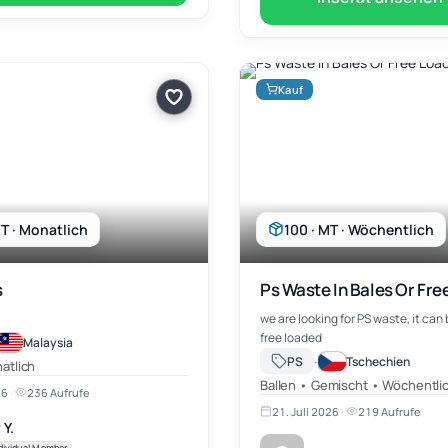
Kauf
T · Monatlich
100 · MT · Wöchentlich
s
Ps Waste In Bales Or Fre
we are looking for PS waste, it can b
free loaded
Malaysia
·
PS
Tschechien
atlich
Ballen • Gemischt • Wöchentli
26
·
236 Aufrufe
21. Juli 2026
·
219 Aufrufe
 Y.
dividual Member