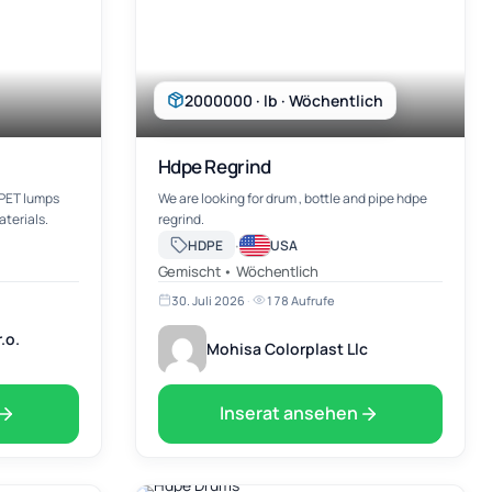
2000000 · lb · Wöchentlich
Hdpe Regrind
 PET lumps
We are looking for drum , bottle and pipe hdpe
aterials.
regrind.
·
HDPE
USA
Gemischt • Wöchentlich
30. Juli 2026
·
178 Aufrufe
.o.
Mohisa Colorplast Llc
Inserat ansehen