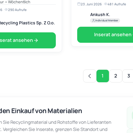
tur • Wöchentlich
23. Juni 2026
·
481 Aufrufe
6 147 4346 7646…
26
·
290 Aufrufe
Ankush K.
Individual Member
ecycling Plastics Sp. Z O.o.
Inserat ansehen
nserat ansehen
1
2
3
den Einkauf von Materialien
 Sie Recyclingmaterial und Rohstoffe von Lieferanten
. Vergleichen Sie Inserate, grenzen Sie Standort und