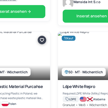
Wansida Int S.r.o
nserat ansehen
Inserat ansehen
Kauf
 MT · Wöchentlich
50 · MT · Wöchentlich
astic Material Purcahse
Ldpe White Repro
cycling Plastic in Poland, we
Required LDPE White (Milky) Repr
chase waste plastic mateial like
·
LDPE
Alabama
PS,PMMA,POM,MPPO,,PPS,TPU,TV,LCD......if
·
Polen
Granulat • Weiß • Wöchentlich
ase contact with me,