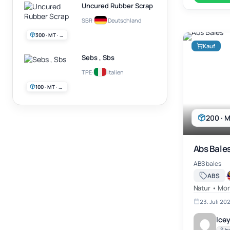
Uncured Rubber Scrap
SBR
·
Deutschland
300 · MT · Monatlich
Kauf
Sebs , Sbs
TPE
·
Italien
100 · MT · Monatlich
200 · M
Abs Bale
ABS bales
·
ABS
Natur • Mon
23. Juli 20
Icey
In