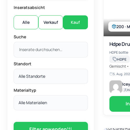
Inseratsabsicht
Alle
Verkauf
Kauf
200 · M
Suche
Hdpe Dr
HDPE bottle
HDPE
Standort
Gemischt •
5. Aug. 20
Alle Standorte
Icey
Materialtyp
In
Alle Materialien
I
Filter anwenden