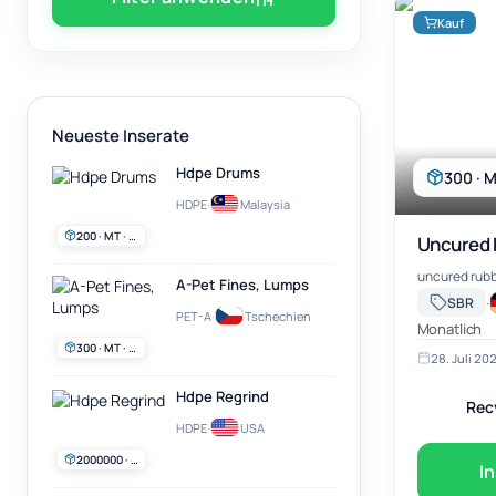
Kauf
Neueste Inserate
Hdpe Drums
300 · M
HDPE
·
Malaysia
200 · MT · Monatlich
Uncured 
A-Pet Fines, Lumps
·
SBR
PET-A
·
Tschechien
Monatlich
300 · MT · Monatlich
28. Juli 20
Hdpe Regrind
Rec
HDPE
·
USA
2000000 · lb · Wöchentlich
I