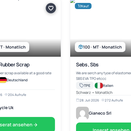
Kauf
T · Monatlich
100 · MT · Monatlich
Rubber Scrap
Sebs , Sbs
uncured rubber scrap available at a good rate
We are serch any tyoe of elastomers lik
SBS EVA TPO etccc
Deutschland
·
TPE
Italien
Schwarz • Monatlich
26
·
204 Aufrufe
28. Juli 2026
·
272 Aufrufe
ycle Uk
Gianeco Srl
nserat ansehen
Inserat ansehen