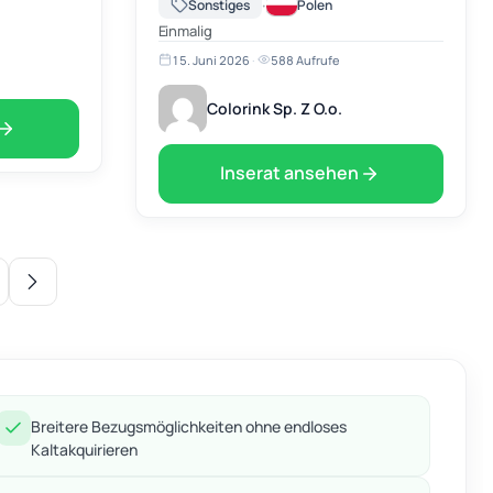
·
Sonstiges
Polen
specjalną ofertę skupu pustych kartridży do
Einmalig
drukarek. Oferujemy cenę: …
15. Juni 2026
·
588 Aufrufe
Colorink Sp. Z O.o.
Inserat ansehen
Breitere Bezugsmöglichkeiten ohne endloses
Kaltakquirieren