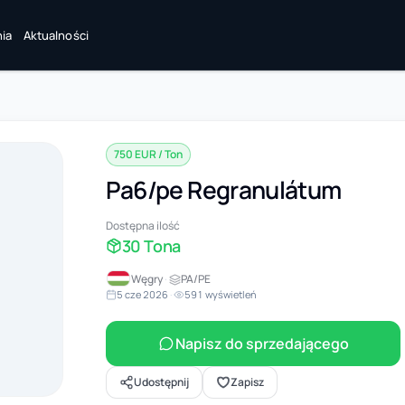
ia
Aktualności
750 EUR / Ton
Pa6/pe Regranulátum
Dostępna ilość
30 Tona
Węgry
·
PA/PE
5 cze 2026
·
591 wyświetleń
Napisz do sprzedającego
Udostępnij
Zapisz