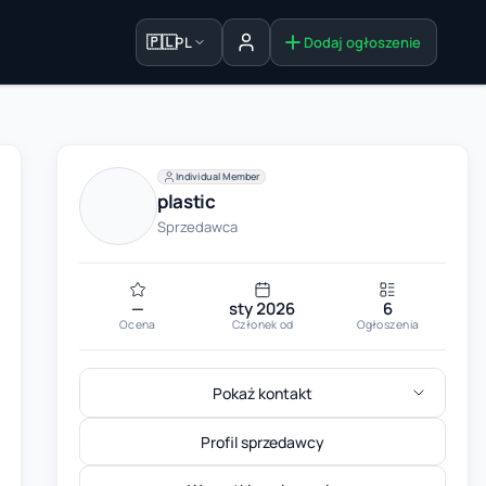
🇵🇱
PL
Dodaj ogłoszenie
Zaloguj się
Individual Member
plastic
Sprzedawca
—
sty 2026
6
Ocena
Członek od
Ogłoszenia
Pokaż kontakt
Profil sprzedawcy