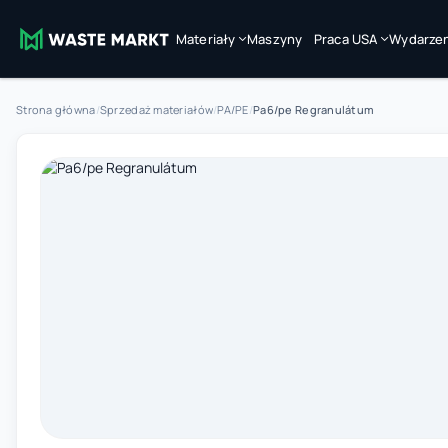
Materiały
Maszyny
Praca USA
Wydarzen
Strona główna
/
Sprzedaż materiałów
/
PA/PE
/
Pa6/pe Regranulátum