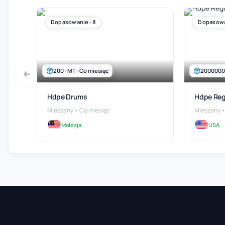
Dopasowanie · 8
Dopasowa
200 · MT · Co miesiąc
2000000 ·
Hdpe Drums
Hdpe Reg
Mieszany • Co miesiąc
Mieszany •
Malezja
USA