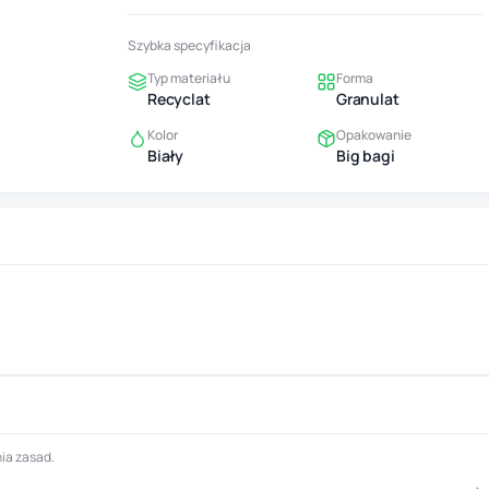
Szybka specyfikacja
Typ materiału
Forma
Recyclat
Granulat
Kolor
Opakowanie
Biały
Big bagi
ia zasad.