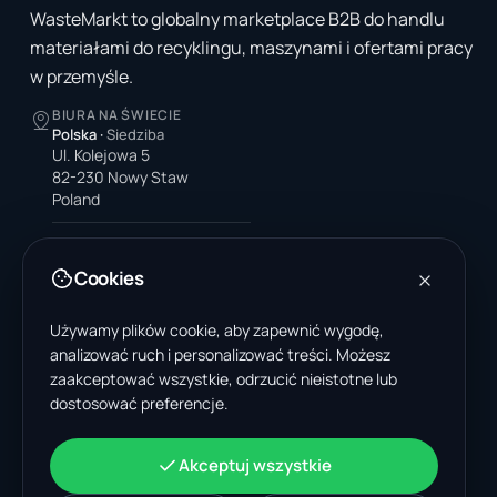
WasteMarkt to globalny marketplace B2B do handlu
materiałami do recyklingu, maszynami i ofertami pracy
w przemyśle.
BIURA NA ŚWIECIE
Polska
·
Siedziba
Ul. Kolejowa 5
82-230 Nowy Staw
Poland
Stany Zjednoczone
4378 Park Blvd N
Cookies
Pinellas Park, FL 33781-3536
United States
Używamy plików cookie, aby zapewnić wygodę,
analizować ruch i personalizować treści. Możesz
Indie
A-199, Sector 63
zaakceptować wszystkie, odrzucić nieistotne lub
Noida, Uttar Pradesh 201301
dostosować preferencje.
India
+48 606 662 650
Akceptuj wszystkie
support@wastemarkt.com
office@wastemarkt.com