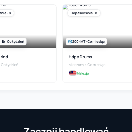
nie · 8
Dopasowanie · 8
 lb · Co tydzień
200 · MT · Co miesiąc
rind
Hdpe Drums
 Co tydzień
Mieszany • Co miesiąc
Malezja
Zacznij handlować