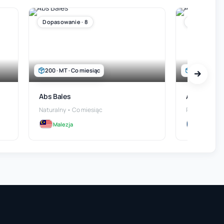
Dopasowanie · 8
Dopasowanie
200 · MT · Co miesiąc
300 · MT · C
Abs Bales
A-Pet Fines
Naturalny • Co miesiąc
Proszek • Co 
Malezja
Czechy