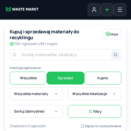
Dodaj ogłosz
Zaloguj się
Kupuj i sprzedawaj materiały do
Mapa
recyklingu
700+ ogłoszeń z 85+ krajów
Intencja ogłoszenia
Wszystkie
Sprzedaż
Kupno
Wszystkie materiały
Wszystkie lokalizacje
Sortuj (domyślnie)
Filtry
Znaleziono 0 ogłoszeń
Zapisz to wyszukiwanie