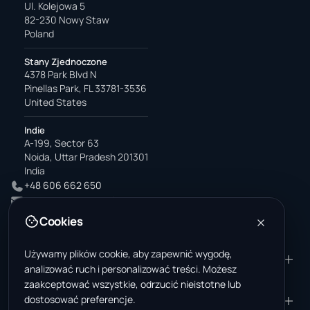
Ul. Kolejowa 5
82-230 Nowy Staw
Poland
Stany Zjednoczone
4378 Park Blvd N
Pinellas Park, FL 33781-3536
United States
Indie
A-199, Sector 63
Noida, Uttar Pradesh 201301
India
+48 606 662 650
support@wastemarkt.com
office@wastemarkt.com
Cookies
Używamy plików cookie, aby zapewnić wygodę,
PRODUKT
ZASOBY
analizować ruch i personalizować treści. Możesz
Marketplace
Akademia dostawcy
zaakceptować wszystkie, odrzucić nieistotne lub
dostosować preferencje.
Materiały — sprzedaż
Zaufanie i bezpieczeństwo
FIRMA
PRAWNE