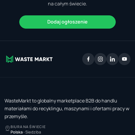
na całym świecie.
Dodaj ogłoszenie
WasteMarkt to globalny marketplace B2B do handlu
materiałami do recyklingu, maszynami i ofertami pracy w
przemyśle.
BIURA NA ŚWIECIE
Polska
·
Siedziba