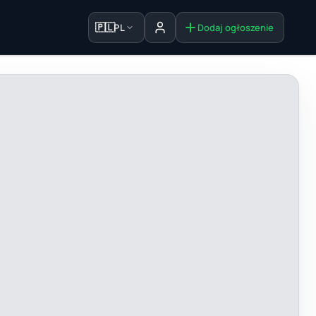
🇵🇱
PL
Dodaj ogłoszenie
Zaloguj się