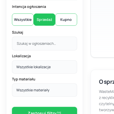
Intencja ogłoszenia
Wszystkie
Sprzedaż
Kupno
Szukaj
Lokalizacja
Wszystkie lokalizacje
Typ materiału
O spr
Wszystkie materiały
WasteMa
z recykl
czytelny
tworzyw,
Zastosuj filtry