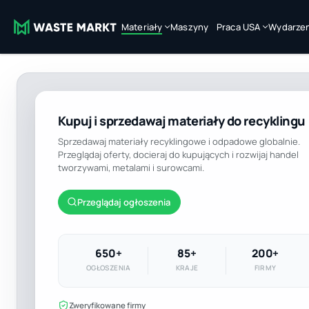
Materiały
Maszyny
Praca USA
Wydarzen
Kupuj i sprzedawaj materiały do recyklingu
Sprzedawaj materiały recyklingowe i odpadowe globalnie.
Przeglądaj oferty, docieraj do kupujących i rozwijaj handel
tworzywami, metalami i surowcami.
Przeglądaj ogłoszenia
650+
85+
200+
OGŁOSZENIA
KRAJE
FIRMY
Zweryfikowane firmy