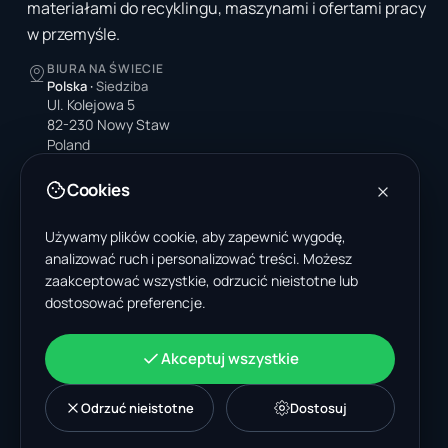
materiałami do recyklingu, maszynami i ofertami pracy
w przemyśle.
BIURA NA ŚWIECIE
Polska
·
Siedziba
Ul. Kolejowa 5
82-230 Nowy Staw
Poland
Stany Zjednoczone
Cookies
4378 Park Blvd N
Pinellas Park, FL 33781-3536
Używamy plików cookie, aby zapewnić wygodę,
United States
analizować ruch i personalizować treści. Możesz
zaakceptować wszystkie, odrzucić nieistotne lub
Indie
dostosować preferencje.
A-199, Sector 63
Noida, Uttar Pradesh 201301
India
Akceptuj wszystkie
+48 606 662 650
support@wastemarkt.com
office@wastemarkt.com
Odrzuć nieistotne
Dostosuj