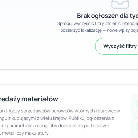
Brak ogłoszeń dla tyc
Spróbuj wyczyścić filtry, zmienić intencj
poszerzyć lokalizację — nowe wpisy poja
Wyczyść filtry
zedaży materiałów
rkt łączy sprzedawców surowców wtórnych i surowców
ingu z kupującymi z wielu krajów. Publikuj ogłoszenia z
mi parametrami i ceną, aby docierać do partnerów z
 metali czy makulatury.