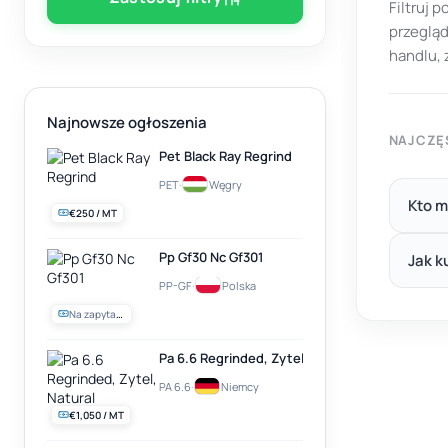
Filtruj p
przegląd
handlu,
Najnowsze ogłoszenia
NAJCZĘ
Pet Black Ray Regrind
PET
·
Węgry
Kto m
€250 / MT
Pp Gf30 Nc Gf301
Jak k
PP-GF
·
Polska
Na zapytanie
Pa 6.6 Regrinded, Zytel, Natural
PA 6.6
·
Niemcy
€1,050 / MT