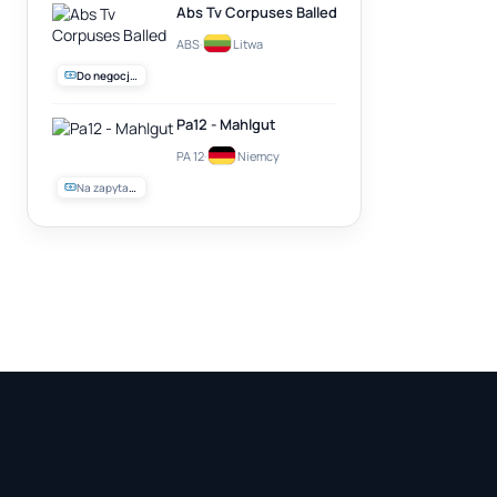
Abs Tv Corpuses Balled
ABS
·
Litwa
Do negocjacji
Pa12 - Mahlgut
PA 12
·
Niemcy
Na zapytanie