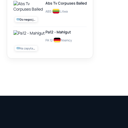
Abs Tv Corpuses Balled
ABS
·
Litwa
Do negocjacji
Pa12 - Mahlgut
PA 12
·
Niemcy
Na zapytanie