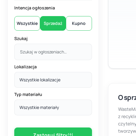
Intencja ogłoszenia
Wszystkie
Sprzedaż
Kupno
Szukaj
Lokalizacja
Wszystkie lokalizacje
Typ materiału
O spr
Wszystkie materiały
WasteMa
z recykl
czytelny
tworzyw,
Zastosuj filtry