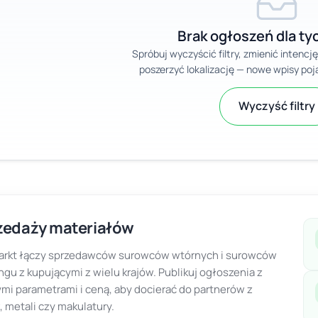
Brak ogłoszeń dla tyc
Spróbuj wyczyścić filtry, zmienić intencj
poszerzyć lokalizację — nowe wpisy poja
Wyczyść filtry
zedaży materiałów
rkt łączy sprzedawców surowców wtórnych i surowców
ingu z kupującymi z wielu krajów. Publikuj ogłoszenia z
mi parametrami i ceną, aby docierać do partnerów z
 metali czy makulatury.