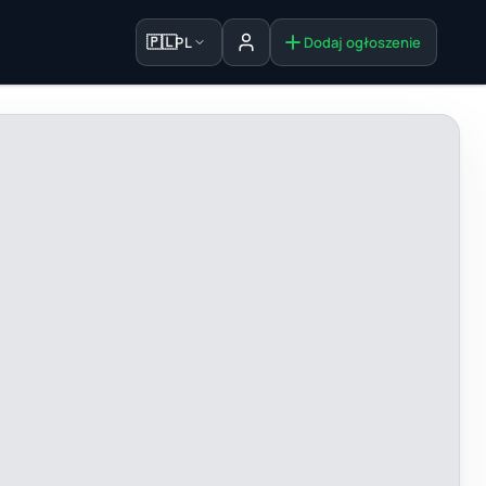
🇵🇱
PL
Dodaj ogłoszenie
Zaloguj się