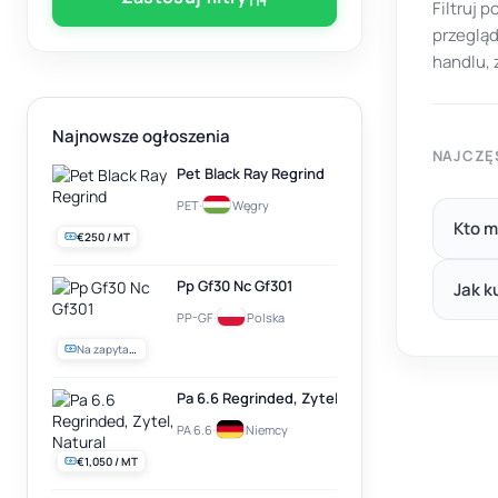
Filtruj p
przegląd
handlu,
Najnowsze ogłoszenia
NAJCZĘ
Pet Black Ray Regrind
PET
·
Węgry
Kto m
€250 / MT
Pp Gf30 Nc Gf301
Jak k
PP-GF
·
Polska
Na zapytanie
Pa 6.6 Regrinded, Zytel, Natural
PA 6.6
·
Niemcy
€1,050 / MT