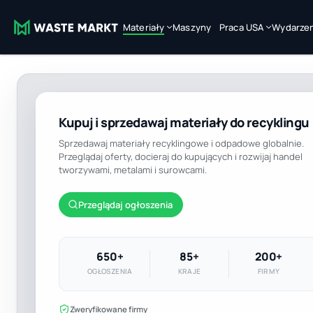
Materiały
Maszyny
Praca USA
Wydarzen
Kupuj i sprzedawaj materiały do recyklingu
Sprzedawaj materiały recyklingowe i odpadowe globalnie.
Przeglądaj oferty, docieraj do kupujących i rozwijaj handel
tworzywami, metalami i surowcami.
Przeglądaj ogłoszenia
650+
85+
200+
OGŁOSZENIA
KRAJE
FIRMY
Zweryfikowane firmy