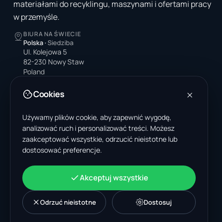
materiałami do recyklingu, maszynami i ofertami pracy
w przemyśle.
BIURA NA ŚWIECIE
Polska
·
Siedziba
Ul. Kolejowa 5
82-230 Nowy Staw
Poland
Stany Zjednoczone
Cookies
4378 Park Blvd N
Pinellas Park, FL 33781-3536
Używamy plików cookie, aby zapewnić wygodę,
United States
analizować ruch i personalizować treści. Możesz
zaakceptować wszystkie, odrzucić nieistotne lub
Indie
dostosować preferencje.
A-199, Sector 63
Noida, Uttar Pradesh 201301
India
Akceptuj wszystkie
+48 606 662 650
support@wastemarkt.com
office@wastemarkt.com
Odrzuć nieistotne
Dostosuj