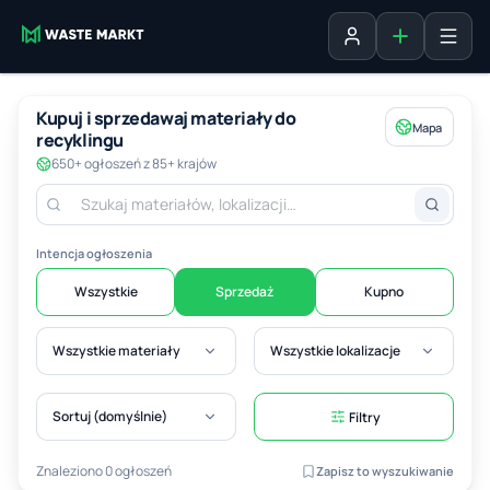
Dodaj ogłosz
Zaloguj się
Kupuj i sprzedawaj materiały do
Mapa
recyklingu
650+ ogłoszeń z 85+ krajów
Intencja ogłoszenia
Wszystkie
Sprzedaż
Kupno
Wszystkie materiały
Wszystkie lokalizacje
Sortuj (domyślnie)
Filtry
Znaleziono 0 ogłoszeń
Zapisz to wyszukiwanie