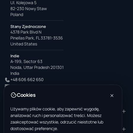
Ul. Kolejowa 5
82-230 Nowy Staw
Poland
Stany Zjednoczone
4378 Park Blvd N
Pinellas Park, FL 33781-3536
United States
Indie
A-199, Sector 63
Noida, Uttar Pradesh 201301
India
+48 606 662 650
support@wastemarkt.com
office@wastemarkt.com
Cookies
Używamy plików cookie, aby zapewnić wygodę,
PRODUKT
ZASOBY
analizować ruch i personalizować treści. Możesz
Marketplace
Akademia dostawcy
zaakceptować wszystkie, odrzucić nieistotne lub
dostosować preferencje.
Materiały — sprzedaż
Zaufanie i bezpieczeństwo
FIRMA
PRAWNE