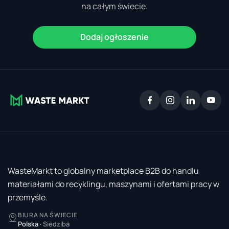
na całym świecie.
Dodaj ogłoszenie
WasteMarkt to globalny marketplace B2B do handlu
materiałami do recyklingu, maszynami i ofertami pracy w
przemyśle.
BIURA NA ŚWIECIE
Polska
·
Siedziba