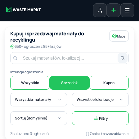
Dodaj ogłosz
Zaloguj się
Kupuj i sprzedawaj materiały do
Mapa
recyklingu
650+ ogłoszeń z 85+ krajów
Intencja ogłoszenia
Wszystkie
Sprzedaż
Kupno
Wszystkie materiały
Wszystkie lokalizacje
Sortuj (domyślnie)
Filtry
Znaleziono 0 ogłoszeń
Zapisz to wyszukiwanie