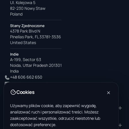
Ul. Kolejowa 5
82-230 Nowy Staw
Poland
Stany Zjednoczone
4378 Park Blvd N
Pinellas Park, FL 33781-3536
United States
Indie
A-199, Sector 63
Noida, Uttar Pradesh 201301
India
+48 606 662 650
support@wastemarkt.com
office@wastemarkt.com
Cookies
Używamy plików cookie, aby zapewnić wygodę,
PRODUKT
ZASOBY
analizować ruch i personalizować treści. Możesz
Marketplace
Akademia dostawcy
zaakceptować wszystkie, odrzucić nieistotne lub
dostosować preferencje.
Materiały — sprzedaż
Zaufanie i bezpieczeństwo
FIRMA
PRAWNE