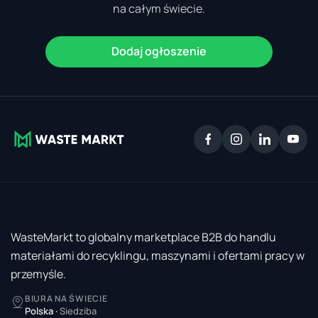
na całym świecie.
Dodaj ogłoszenie
WasteMarkt to globalny marketplace B2B do handlu
materiałami do recyklingu, maszynami i ofertami pracy w
przemyśle.
BIURA NA ŚWIECIE
Polska
·
Siedziba