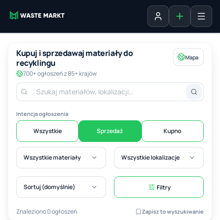
Dodaj ogłosz
Zaloguj się
Kupuj i sprzedawaj materiały do
Mapa
recyklingu
700+ ogłoszeń z 85+ krajów
Intencja ogłoszenia
Wszystkie
Sprzedaż
Kupno
Wszystkie materiały
Wszystkie lokalizacje
Sortuj (domyślnie)
Filtry
Znaleziono 0 ogłoszeń
Zapisz to wyszukiwanie