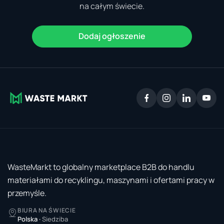
na całym świecie.
Dodaj ogłoszenie
WasteMarkt to globalny marketplace B2B do handlu
materiałami do recyklingu, maszynami i ofertami pracy w
przemyśle.
BIURA NA ŚWIECIE
Polska
·
Siedziba