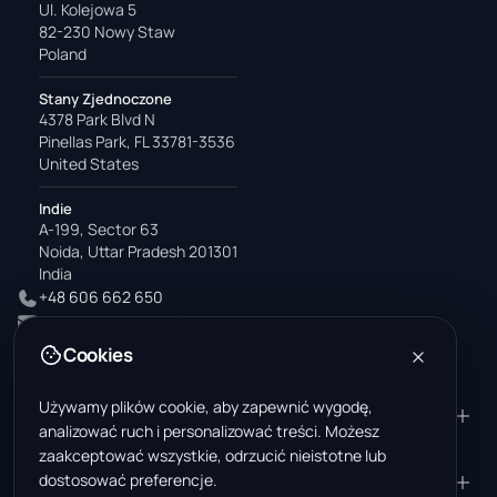
Ul. Kolejowa 5
82-230 Nowy Staw
Poland
Stany Zjednoczone
4378 Park Blvd N
Pinellas Park, FL 33781-3536
United States
Indie
A-199, Sector 63
Noida, Uttar Pradesh 201301
India
+48 606 662 650
support@wastemarkt.com
office@wastemarkt.com
Cookies
Używamy plików cookie, aby zapewnić wygodę,
PRODUKT
ZASOBY
analizować ruch i personalizować treści. Możesz
Marketplace
Akademia dostawcy
zaakceptować wszystkie, odrzucić nieistotne lub
dostosować preferencje.
Materiały — sprzedaż
Zaufanie i bezpieczeństwo
FIRMA
PRAWNE