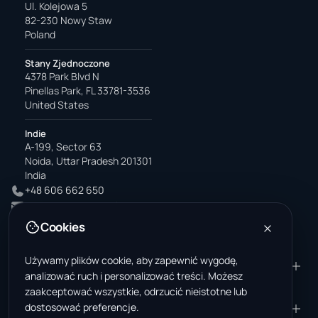
Ul. Kolejowa 5
82-230 Nowy Staw
Poland
Stany Zjednoczone
4378 Park Blvd N
Pinellas Park, FL 33781-3536
United States
Indie
A-199, Sector 63
Noida, Uttar Pradesh 201301
India
+48 606 662 650
support@wastemarkt.com
office@wastemarkt.com
Cookies
Używamy plików cookie, aby zapewnić wygodę,
PRODUKT
ZASOBY
analizować ruch i personalizować treści. Możesz
Marketplace
Akademia dostawcy
zaakceptować wszystkie, odrzucić nieistotne lub
dostosować preferencje.
Materiały — sprzedaż
Zaufanie i bezpieczeństwo
FIRMA
PRAWNE