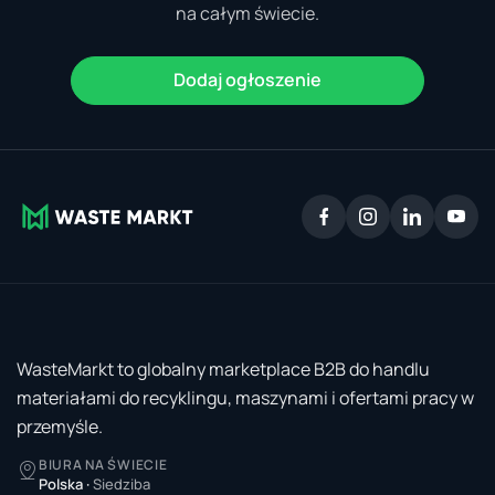
na całym świecie.
Dodaj ogłoszenie
WasteMarkt to globalny marketplace B2B do handlu
materiałami do recyklingu, maszynami i ofertami pracy w
przemyśle.
BIURA NA ŚWIECIE
Polska
·
Siedziba