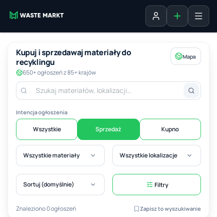
Dodaj ogłosz
Zaloguj się
Kupuj i sprzedawaj materiały do
Mapa
recyklingu
650+ ogłoszeń z 85+ krajów
Intencja ogłoszenia
Wszystkie
Sprzedaż
Kupno
Wszystkie materiały
Wszystkie lokalizacje
Sortuj (domyślnie)
Filtry
Znaleziono 0 ogłoszeń
Zapisz to wyszukiwanie