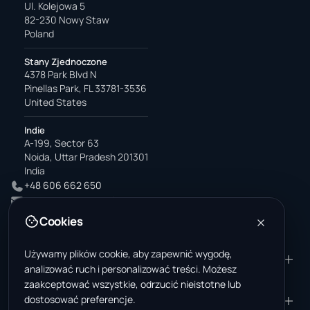
Ul. Kolejowa 5
82-230 Nowy Staw
Poland
Stany Zjednoczone
4378 Park Blvd N
Pinellas Park, FL 33781-3536
United States
Indie
A-199, Sector 63
Noida, Uttar Pradesh 201301
India
+48 606 662 650
support@wastemarkt.com
office@wastemarkt.com
Cookies
Używamy plików cookie, aby zapewnić wygodę,
PRODUKT
ZASOBY
analizować ruch i personalizować treści. Możesz
Marketplace
Akademia dostawcy
zaakceptować wszystkie, odrzucić nieistotne lub
dostosować preferencje.
Materiały — sprzedaż
Zaufanie i bezpieczeństwo
FIRMA
PRAWNE