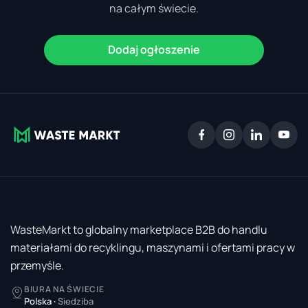
na całym świecie.
Dodaj ogłoszenie
WasteMarkt to globalny marketplace B2B do handlu
materiałami do recyklingu, maszynami i ofertami pracy w
przemyśle.
BIURA NA ŚWIECIE
Polska
·
Siedziba