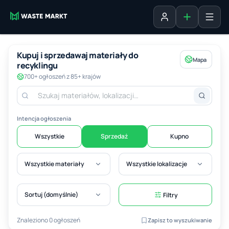
Dodaj ogłosz
Zaloguj się
Kupuj i sprzedawaj materiały do
Mapa
recyklingu
700+ ogłoszeń z 85+ krajów
Intencja ogłoszenia
Wszystkie
Sprzedaż
Kupno
Wszystkie materiały
Wszystkie lokalizacje
Sortuj (domyślnie)
Filtry
Znaleziono 0 ogłoszeń
Zapisz to wyszukiwanie