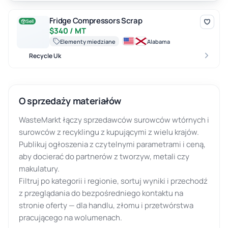
Fridge Compressors Scrap
Fridge Compressors Scrap
Sell
$340 / MT
Elementy miedziane
Alabama
Recycle Uk
O sprzedaży materiałów
WasteMarkt łączy sprzedawców surowców wtórnych i
surowców z recyklingu z kupującymi z wielu krajów.
Publikuj ogłoszenia z czytelnymi parametrami i ceną,
aby docierać do partnerów z tworzyw, metali czy
makulatury.
Filtruj po kategorii i regionie, sortuj wyniki i przechodź
z przeglądania do bezpośredniego kontaktu na
stronie oferty — dla handlu, złomu i przetwórstwa
pracującego na wolumenach.