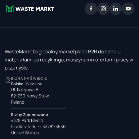
WasteMarkt to globalny marketplace B2B do handlu
materiałami do recyklingu, maszynami i ofertami pracy w
przemyśle.
BIURA NA ŚWIECIE
Polska
·
Siedziba
Ul. Kolejowa 5
82-230 Nowy Staw
Poland
Stany Zjednoczone
4378 Park Blvd N
Pinellas Park, FL 33781-3536
United States