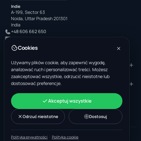
Indie
A-199, Sector 63
Noida, Uttar Pradesh 201301
India
+48 606 662 650
support@wastemarkt.com
office@wastemarkt.com
Cookies
Używamy plików cookie, aby zapewnić wygodę,
PRODUKT
ZASOBY
analizować ruch i personalizować treści. Możesz
Marketplace
Akademia dostawcy
zaakceptować wszystkie, odrzucić nieistotne lub
dostosować preferencje.
Materiały — sprzedaż
Zaufanie i bezpieczeństwo
FIRMA
PRAWNE
Materiały — kupno
O nas
Kontakt
Regulamin
KONTO
Akceptuj wszystkie
Praca (USA)
Wsparcie
Rynek scrapu w Meksyku
Polityka prywatności
Zaloguj się
Maszyny
Rynek scrapu w Turcji
Polityka cookies
Załóż konto
Odrzuć nieistotne
Dostosuj
Ustawienia plików cookie
Aktualności
Rynek recyklingu w Malezji
Dodaj ogłoszenie
Panel
©
2026
WasteMarkt.
Wszelkie prawa zastrzeżone.
Polityka prywatności
·
Polityka cookie