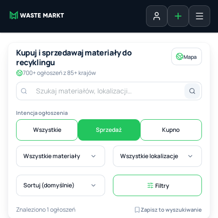
Dodaj ogłosz
Zaloguj się
Kupuj i sprzedawaj materiały do
Mapa
recyklingu
700+ ogłoszeń z 85+ krajów
Intencja ogłoszenia
Wszystkie
Sprzedaż
Kupno
Wszystkie materiały
Wszystkie lokalizacje
Sortuj (domyślnie)
Filtry
Znaleziono 1 ogłoszeń
Zapisz to wyszukiwanie