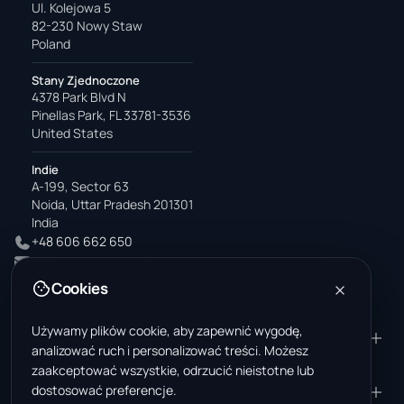
Ul. Kolejowa 5
82-230 Nowy Staw
Poland
Stany Zjednoczone
4378 Park Blvd N
Pinellas Park, FL 33781-3536
United States
Indie
A-199, Sector 63
Noida, Uttar Pradesh 201301
India
+48 606 662 650
support@wastemarkt.com
office@wastemarkt.com
Cookies
Używamy plików cookie, aby zapewnić wygodę,
PRODUKT
ZASOBY
analizować ruch i personalizować treści. Możesz
Marketplace
Akademia dostawcy
zaakceptować wszystkie, odrzucić nieistotne lub
dostosować preferencje.
Materiały — sprzedaż
Zaufanie i bezpieczeństwo
FIRMA
PRAWNE