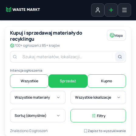
Dodaj ogłosz
Zaloguj się
Kupuj i sprzedawaj materiały do
Mapa
recyklingu
700+ ogłoszeń z 85+ krajów
Intencja ogłoszenia
Wszystkie
Sprzedaż
Kupno
Wszystkie materiały
Wszystkie lokalizacje
Sortuj (domyślnie)
Filtry
Znaleziono 0 ogłoszeń
Zapisz to wyszukiwanie