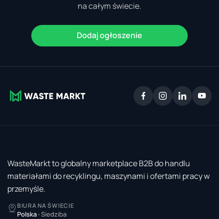
na całym świecie.
Dodaj ogłoszenie
WasteMarkt to globalny marketplace B2B do handlu
materiałami do recyklingu, maszynami i ofertami pracy w
przemyśle.
BIURA NA ŚWIECIE
Polska
·
Siedziba